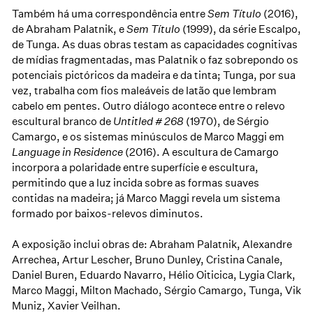
Também há uma correspondência entre
Sem Título
(2016),
de Abraham Palatnik, e
Sem Título
(1999), da série Escalpo,
de Tunga. As duas obras testam as capacidades cognitivas
de mídias fragmentadas, mas Palatnik o faz sobrepondo os
potenciais pictóricos da madeira e da tinta; Tunga, por sua
vez, trabalha com fios maleáveis de latão que lembram
cabelo em pentes. Outro diálogo acontece entre o relevo
escultural branco de
Untitled # 268
(1970), de Sérgio
Camargo, e os sistemas minúsculos de Marco Maggi em
Language in Residence
(2016). A escultura de Camargo
incorpora a polaridade entre superfície e escultura,
permitindo que a luz incida sobre as formas suaves
contidas na madeira; já Marco Maggi revela um sistema
formado por baixos-relevos diminutos.
A exposição inclui obras de: Abraham Palatnik, Alexandre
Arrechea, Artur Lescher, Bruno Dunley, Cristina Canale,
Daniel Buren, Eduardo Navarro, Hélio Oiticica, Lygia Clark,
Marco Maggi, Milton Machado, Sérgio Camargo, Tunga, Vik
Muniz, Xavier Veilhan.