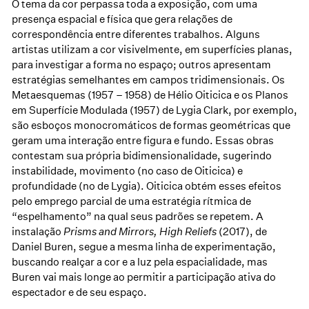
O tema da cor perpassa toda a exposição, com uma
presença espacial e física que gera relações de
correspondência entre diferentes trabalhos. Alguns
artistas utilizam a cor visivelmente, em superfícies planas,
para investigar a forma no espaço; outros apresentam
estratégias semelhantes em campos tridimensionais. Os
Metaesquemas (1957 – 1958) de Hélio Oiticica e os Planos
em Superfície Modulada (1957) de Lygia Clark, por exemplo,
são esboços monocromáticos de formas geométricas que
geram uma interação entre figura e fundo. Essas obras
contestam sua própria bidimensionalidade, sugerindo
instabilidade, movimento (no caso de Oiticica) e
profundidade (no de Lygia). Oiticica obtém esses efeitos
pelo emprego parcial de uma estratégia rítmica de
“espelhamento” na qual seus padrões se repetem. A
instalação
Prisms and Mirrors, High Reliefs
(2017), de
Daniel Buren, segue a mesma linha de experimentação,
buscando realçar a cor e a luz pela espacialidade, mas
Buren vai mais longe ao permitir a participação ativa do
espectador e de seu espaço.