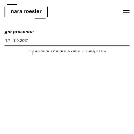
EN
PT
gnr presents:
7.7 - 7.9.2017
Open a larger version of the following image in a popup: