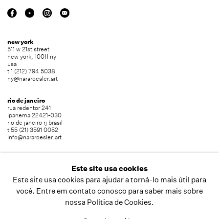
new york
511 w 21st street
new york, 10011 ny
usa
t 1 (212) 794 5038
ny@nararoesler.art
rio de janeiro
rua redentor 241
ipanema 22421-030
rio de janeiro rj brasil
t 55 (21) 3591 0052
info@nararoesler.art
são paulo
avenida europa 655
Este site usa cookies
jardim europa 01449-001
Este site usa cookies para ajudar a torná-lo mais útil para
são paulo sp brasil
t 55 (11) 2039 5454
você. Entre em contato conosco para saber mais sobre
info@nararoesler.art
nossa Política de Cookies.