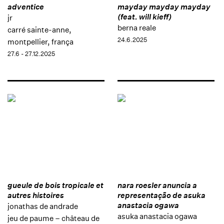
adventice
mayday mayday mayday
(feat. will kieff)
jr
berna reale
carré sainte-anne,
24.6.2025
montpellier, frança
27.6 - 27.12.2025
gueule de bois tropicale et
nara roesler anuncia a
autres histoires
representação de asuka
anastacia ogawa
jonathas de andrade
asuka anastacia ogawa
jeu de paume – château de