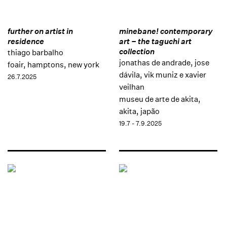
further on artist in
minebane! contemporary
residence
art – the taguchi art
collection
thiago barbalho
jonathas de andrade, jose
foair, hamptons, new york
dávila, vik muniz e xavier
26.7.2025
veilhan
museu de arte de akita,
akita, japão
19.7 - 7.9.2025