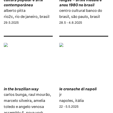
contemporânea
anos 1980 no brasil
alberto pitta
centro cultural banco do
rio2c, rio de janeiro, brasil
brasil, são paulo, brasil
29.5.2025
28.5 - 4.8.2025
in the brazilian way
le cronache di napoli
carlos bunga, raul mourão,
jr
marcelo silveira, amelia
napoles, itália
toledo e angelo venosa
22 - 5.5.2025
assembly 4, nova york