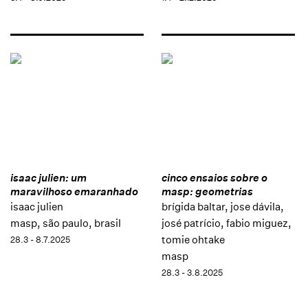
isaac julien: um
cinco ensaios sobre o
maravilhoso emaranhado
masp: geometrias
isaac julien
brígida baltar, jose dávila,
masp, são paulo, brasil
josé patrício, fabio miguez,
tomie ohtake
28.3 - 8.7.2025
masp
28.3 - 3.8.2025