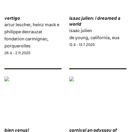
vertigo
isaac julien: i dreamed a
world
artur lescher, heinz mack e
isaac julien
philippe decrauzat
de young, california, eua
fondation carmignac,
12.4 - 13.7.2025
porquerolles
26.4 - 2.11.2025
bien venus!
carnival an odyssey of