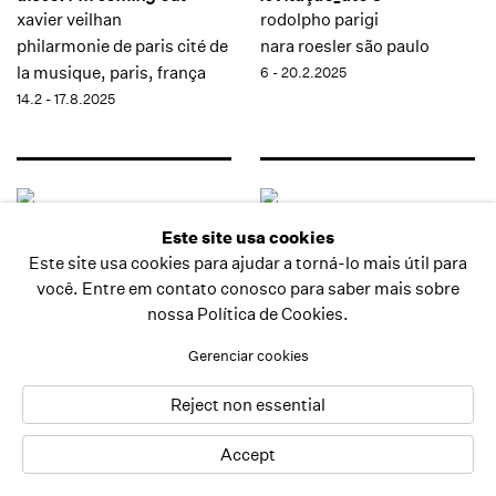
xavier veilhan
rodolpho parigi
philarmonie de paris cité de
nara roesler são paulo
la musique, paris, frança
6 - 20.2.2025
14.2 - 17.8.2025
Este site usa cookies
Este site usa cookies para ajudar a torná-lo mais útil para
você. Entre em contato conosco para saber mais sobre
nossa Política de Cookies.
Gerenciar cookies
formas das águas
islamic arts biennale 2025
Reject non essential
amelia toledo
lucia koch
museu de arte moderna do
western hajj terminal,
Accept
rio de janeiro, rio de janeiro,
jeddah, arábia saudita
brasil
25.1 - 25.5.2025