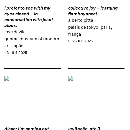
i prefer to see with my
collective joy – learning
eyes closed – in
flamboyance!
conversation with josef
alberto pitta
albers
palais de tokyo, paris,
jose davila
frança
gunma museum of modern
21.2 - 11.5.2025
art, japão
1.3 - 6.4.2025
disco: i’m coming out
levitação_ato 3