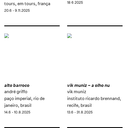
18 6 2025
tours, em tours, frança
20.6 - 9.11.2025
alto barroco
vik muniz – a olho nu
andré griffo
vik muniz
paço imperial, rio de
instituto ricardo brennand,
janeiro, brasil
recife, brasil
14.6 - 10.8.2025
13.6 - 31.8.2025