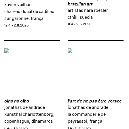
brazilian art
xavier veilhan
artistas nara roesler
château ducal de cadillac
cfhill, suécia
sur garonne, frança
11.4 - 9.5.2025
12.4 - 2.11.2025
olho no olho
l’art de ne pas être vorace
jonathas de andrade
jonathas de andrade
kunsthal charlottenborg,
la commanderie de
copenhague, dinamarca
peyrassol, frança
3.4 - 8.6.2025
1.4 - 2.12.2025