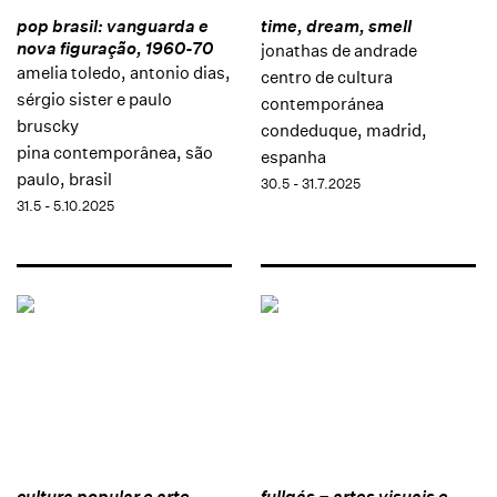
pop brasil: vanguarda e
time, dream, smell
nova figuração, 1960-70
jonathas de andrade
amelia toledo, antonio dias,
centro de cultura
sérgio sister e paulo
contemporánea
bruscky
condeduque, madrid,
pina contemporânea, são
espanha
paulo, brasil
30.5 - 31.7.2025
31.5 - 5.10.2025
cultura popular e arte
fullgás – artes visuais e