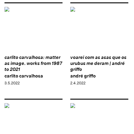
carlito carvalhosa: matter
voarei com as asas que os
as image. works from 1987
urubus me deram | andré
to 2021
griffo
carlito carvalhosa
andré griffo
3.5.2022
2.4.2022