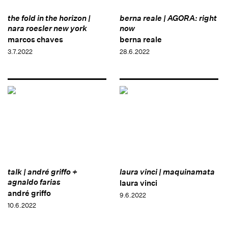
the fold in the horizon |
berna reale | AGORA: right
nara roesler new york
now
marcos chaves
berna reale
3.7.2022
28.6.2022
talk | andré griffo +
laura vinci | maquinamata
agnaldo farias
laura vinci
andré griffo
9.6.2022
10.6.2022