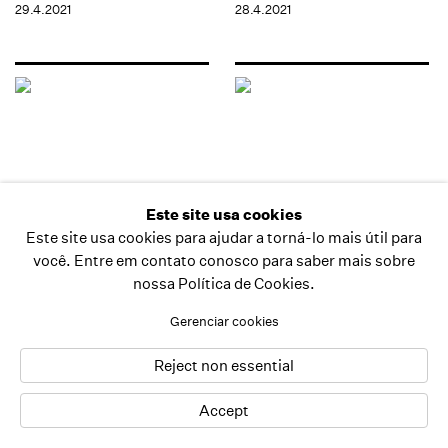
29.4.2021
28.4.2021
Este site usa cookies
Este site usa cookies para ajudar a torná-lo mais útil para
cross-cuts lives, chapter 2
cross-cuts lives, chapter 1
você. Entre em contato conosco para saber mais sobre
berna reale, paul ramirez
antonio dias
nossa Política de Cookies.
jonas
14.1.2021
21.1.2021
Gerenciar cookies
Reject non essential
Accept