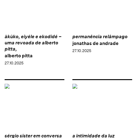
àkùko, eiyéle e ekodidé –
permanência relâmpago
uma revoada de alberto
jonathas de andrade
pitta,
27.10.2025
alberto pitta
27.10.2025
sérgio sister em conversa
a intimidade da luz