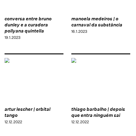
conversa entre bruno
manoela medeiros | o
dunley e a curadora
carnaval da substância
pollyana quintella
16.1.2023
19.1.2023
artur lescher | orbital
thiago barbalho | depois
tango
que entra ninguém sai
12.12.2022
12.12.2022