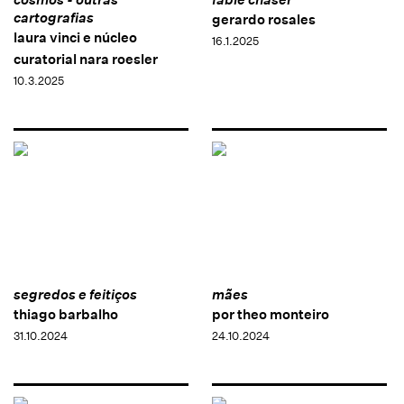
cartografias
gerardo rosales
laura vinci e núcleo
16.1.2025
curatorial nara roesler
10.3.2025
segredos e feitiços
mães
thiago barbalho
por theo monteiro
31.10.2024
24.10.2024