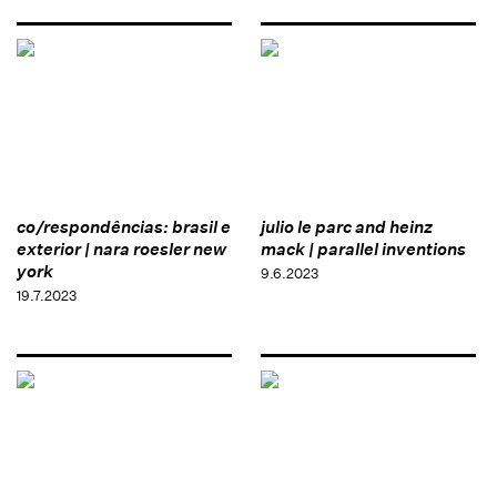
co/respondências: brasil e
julio le parc and heinz
exterior | nara roesler new
mack | parallel inventions
york
9.6.2023
19.7.2023