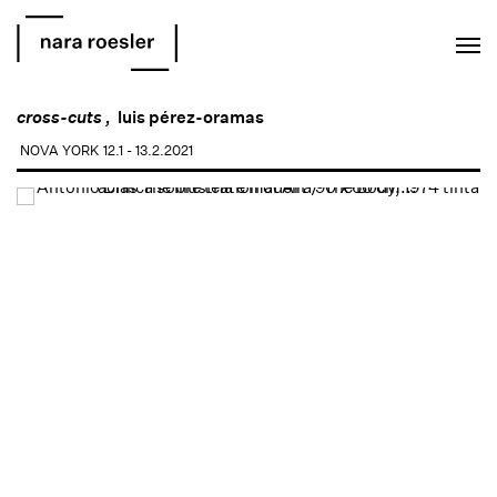
EN
PT
cross-cuts ,
luis pérez-oramas
NOVA YORK
12.1 - 13.2.2021
Open a larger version of the following image in a popup: