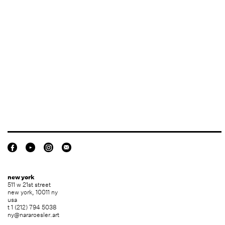
new york
511 w 21st street
new york, 10011 ny
usa
t 1 (212) 794 5038
ny@nararoesler.art