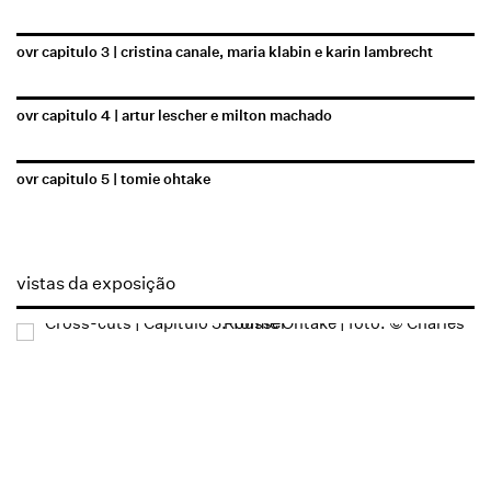
ovr capitulo 3 | cristina canale, maria klabin e karin lambrecht
ovr capitulo 4 | artur lescher e milton machado
ovr capitulo 5 | tomie ohtake
vistas da exposição
Open a larger version of the following image in a popup: