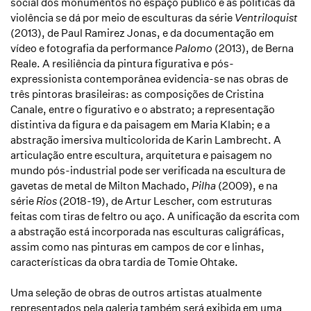
social dos monumentos no espaço público e as políticas da
violência se dá por meio de esculturas da série
Ventriloquist
(2013), de Paul Ramirez Jonas, e da documentação em
vídeo e fotografia da performance
Palomo
(2013), de Berna
Reale. A resiliência da pintura figurativa e pós-
expressionista contemporânea evidencia-se nas obras de
três pintoras brasileiras: as composições de Cristina
Canale, entre o figurativo e o abstrato; a representação
distintiva da figura e da paisagem em Maria Klabin; e a
abstração imersiva multicolorida de Karin Lambrecht. A
articulação entre escultura, arquitetura e paisagem no
mundo pós-industrial pode ser verificada na escultura de
gavetas de metal de Milton Machado,
Pilha
(2009), e na
série
Rios
(2018-19), de Artur Lescher, com estruturas
feitas com tiras de feltro ou aço. A unificação da escrita com
a abstração está incorporada nas esculturas caligráficas,
assim como nas pinturas em campos de cor e linhas,
características da obra tardia de Tomie Ohtake.
Uma seleção de obras de outros artistas atualmente
representados pela galeria também será exibida em uma