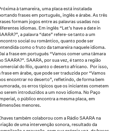
Próxima à tamareira, uma placa está instalada
portando frases em português, inglês e árabe. As três
frases formam jogos entre as palavras usadas nos
diferentes idiomas. Em inglês “Let’s have a date in
SAARA?”, a palavra “date” refere-se tanto a um
encontro social ou romântico, quanto pode ser
entendida como o fruto da tamareira naquele idioma.
Daí a frase em português “Vamos comer uma tâmara
no SAARA?”. SAARA, por sua vez, é tanto a região
comercial do Rio, quanto o deserto africano. Por isso,
a frase em árabe, que pode ser traduzida por “Vamos
nos encontrar no deserto”, refletindo, de forma bem
humorada, os erros típicos que os iniciantes cometem
ao serem introduzidos a um novo idioma. No Paço
Imperial, o público encontra a mesma placa, em
dimensões menores.
Chaves também colaborou com a Rádio SAARA na
criação de uma intervenção sonora, resultado da
compilação e gravação, com sua própria voz, de frases