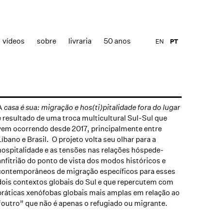
vídeos
sobre
livraria
50 anos
EN
PT
A
casa é sua: migração e hos(ti)pitalidade fora do lugar
é resultado de uma troca multicultural Sul-Sul que
vem ocorrendo desde 2017, principalmente entre
Líbano e Brasil. O projeto volta seu olhar para a
hospitalidade e as tensões nas relações hóspede-
anfitrião do ponto de vista dos modos históricos e
contemporâneos de migração específicos para esses
dois contextos globais do Sul e que repercutem com
práticas xenófobas globais mais amplas em relação ao
“outro” que não é apenas o refugiado ou migrante.