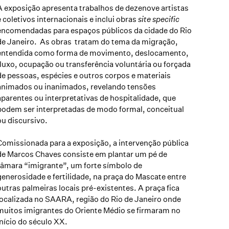
A exposição apresenta trabalhos de dezenove artistas
e coletivos internacionais e inclui obras
site specific
encomendadas para espaços públicos da cidade do Rio
de Janeiro. As obras tratam do tema da migração,
entendida como forma de movimento, deslocamento,
fluxo, ocupação ou transferência voluntária ou forçada
de pessoas, espécies e outros corpos e materiais
animados ou inanimados, revelando tensões
aparentes ou interpretativas de hospitalidade, que
podem ser interpretadas de modo formal, conceitual
ou discursivo.
Comissionada para a exposição, a intervenção pública
de Marcos Chaves consiste em plantar um pé de
tâmara “imigrante”, um forte símbolo de
generosidade e fertilidade, na praça do Mascate entre
outras palmeiras locais pré-existentes. A praça fica
localizada no SAARA, região do Rio de Janeiro onde
muitos imigrantes do Oriente Médio se firmaram no
início do século XX.