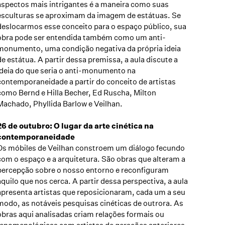
aspectos mais intrigantes é a maneira como suas
esculturas se aproximam da imagem de estátuas. Se
deslocarmos esse conceito para o espaço público, sua
obra pode ser entendida também como um anti-
monumento, uma condição negativa da própria ideia
de estátua. A partir dessa premissa, a aula discute a
ideia do que seria o anti-monumento na
contemporaneidade a partir do conceito de artistas
como Bernd e Hilla Becher, Ed Ruscha, Milton
Machado, Phyllida Barlow e Veilhan.
26 de outubro: O lugar da arte cinética na
contemporaneidade
Os móbiles de Veilhan constroem um diálogo fecundo
com o espaço e a arquitetura. São obras que alteram a
percepção sobre o nosso entorno e reconfiguram
aquilo que nos cerca. A partir dessa perspectiva, a aula
apresenta artistas que reposicionaram, cada um a seu
modo, as notáveis pesquisas cinéticas de outrora. As
obras aqui analisadas criam relações formais ou