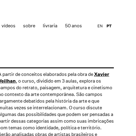
vídeos
sobre
livraria
50 anos
EN
PT
A partir de conceitos elaborados pela obra de
Xavier
Veilhan
, o curso, dividido em 3 aulas, explora os
campos do retrato, paisagem, arquitetura e cinetismo
no contexto da arte contemporânea. São campos
largamente debatidos pela história da arte e que
muitas vezes se interrelacionam. O curso discute
algumas das possibilidades que podem ser pensadas a
partir dessas categorias assim como suas imbricações
com temas como identidade, política e território.
Serão analisadas obras de artistas brasileiros e