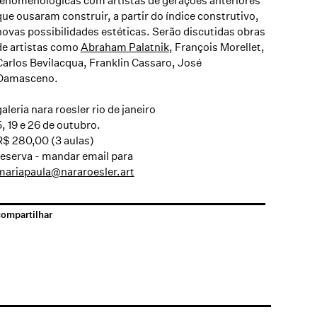
fenomenológicas com artistas de gerações anteriores
que ousaram construir, a partir do índice construtivo,
novas possibilidades estéticas. Serão discutidas obras
de artistas como
Abraham Palatnik
, François Morellet,
Carlos Bevilacqua, Franklin Cassaro, José
Damasceno.
galeria nara roesler rio de janeiro
5, 19 e 26 de outubro.
R$ 280,00 (3 aulas)
reserva - mandar email para
mariapaula@nararoesler.art
compartilhar