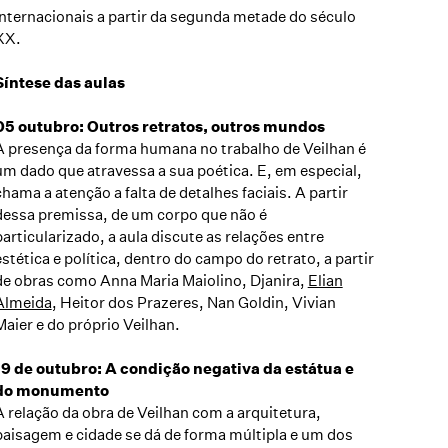
internacionais a partir da segunda metade do século
XX.
Síntese das aulas
05 outubro: Outros retratos, outros mundos
A presença da forma humana no trabalho de Veilhan é
um dado que atravessa a sua poética. E, em especial,
chama a atenção a falta de detalhes faciais. A partir
dessa premissa, de um corpo que não é
particularizado, a aula discute as relações entre
estética e política, dentro do campo do retrato, a partir
de obras como Anna Maria Maiolino, Djanira,
Elian
Almeida
, Heitor dos Prazeres, Nan Goldin, Vivian
Maier e do próprio Veilhan.
19 de outubro: A condição negativa da estátua e
do monumento
A relação da obra de Veilhan com a arquitetura,
paisagem e cidade se dá de forma múltipla e um dos