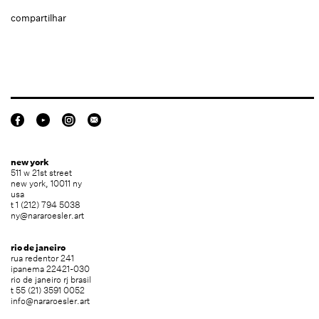
compartilhar
new york
511 w 21st street
new york, 10011 ny
usa
t 1 (212) 794 5038
ny@nararoesler.art
rio de janeiro
rua redentor 241
ipanema 22421-030
rio de janeiro rj brasil
t 55 (21) 3591 0052
info@nararoesler.art