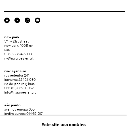
new york
511 w 21st street
new york, 10011 ny
usa
t 1 (212) 794 5038
ny@nararoesler.art
rio de janeiro
rua redentor 241
ipanema 22421-030
rio de janeiro rj brasil
t 55 (21) 3591 0052
info@nararoesler.art
são paulo
avenida europa 655
jardim europa 01449-001
são paulo sp brasil
t 55 (11) 2039 5454
Este site usa cookies
info@nararoesler.art