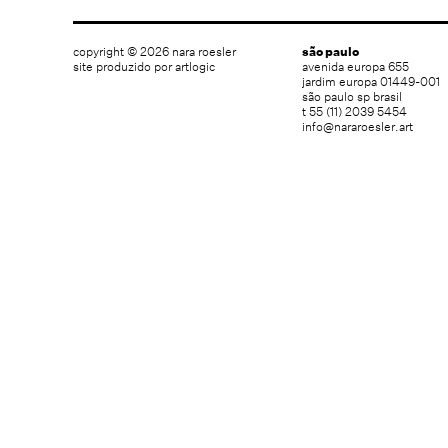
copyright © 2026 nara roesler
são paulo
site produzido por artlogic
avenida europa 655
jardim europa 01449-001
são paulo sp brasil
t 55 (11) 2039 5454
info@nararoesler.art