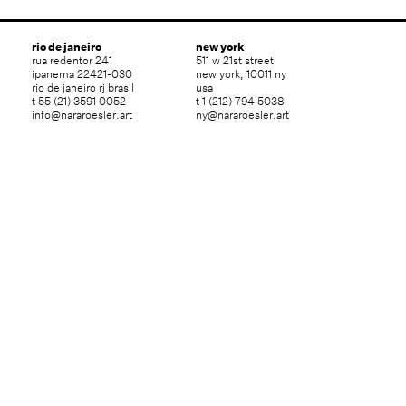
rio de janeiro
new york
rua redentor 241
511 w 21st street
ipanema 22421-030
new york, 10011 ny
rio de janeiro rj brasil
usa
t 55 (21) 3591 0052
t 1 (212) 794 5038
info@nararoesler.art
ny@nararoesler.art