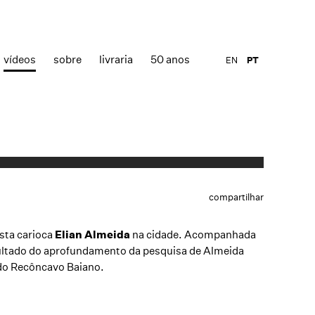
vídeos
sobre
livraria
50 anos
EN
PT
compartilhar
ista carioca
Elian Almeida
na cidade. Acompanhada
esultado do aprofundamento da pesquisa de Almeida
s do Recôncavo Baiano.