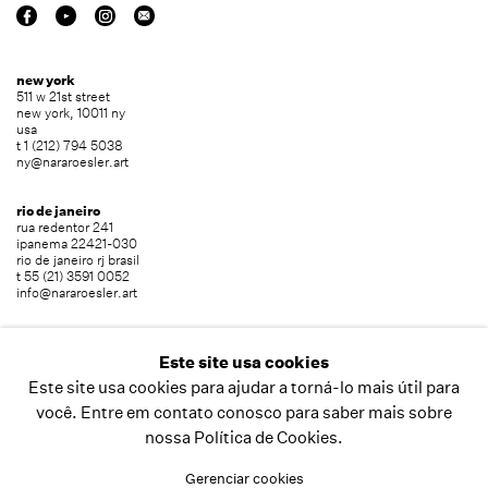
new york
511 w 21st street
new york, 10011 ny
usa
t 1 (212) 794 5038
ny@nararoesler.art
rio de janeiro
rua redentor 241
ipanema 22421-030
rio de janeiro rj brasil
t 55 (21) 3591 0052
info@nararoesler.art
são paulo
avenida europa 655
Este site usa cookies
jardim europa 01449-001
Este site usa cookies para ajudar a torná-lo mais útil para
são paulo sp brasil
t 55 (11) 2039 5454
você. Entre em contato conosco para saber mais sobre
info@nararoesler.art
nossa Política de Cookies.
Gerenciar cookies