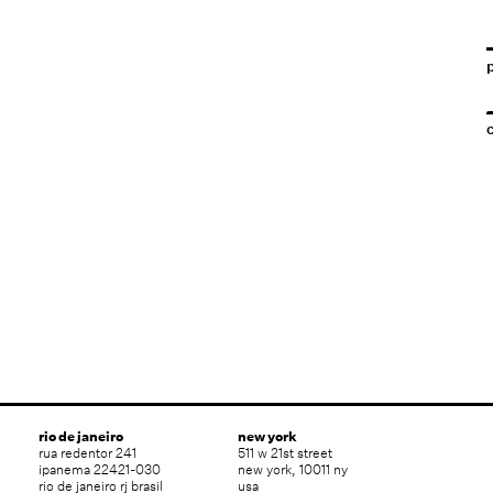
rio de janeiro
new york
rua redentor 241
511 w 21st street
ipanema 22421-030
new york, 10011 ny
rio de janeiro rj brasil
usa