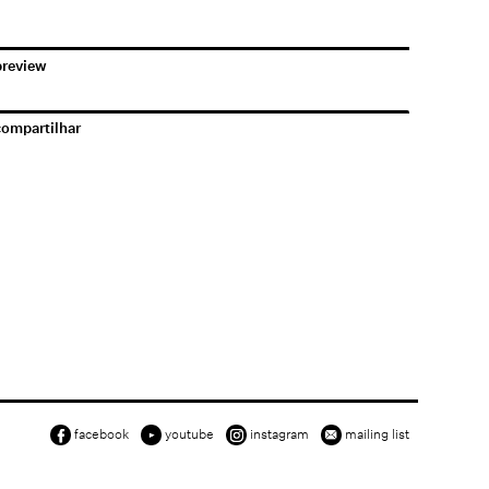
preview
compartilhar
facebook
youtube
instagram
mailing list