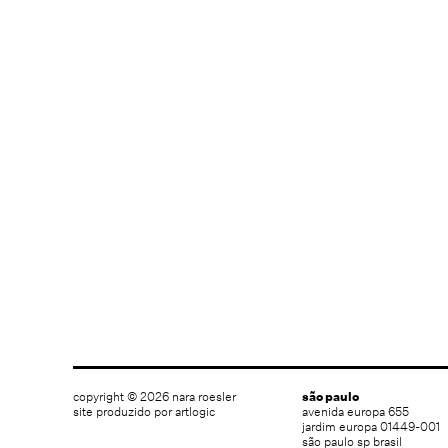
copyright © 2026 nara roesler
são paulo
site produzido por artlogic
avenida europa 655
jardim europa 01449-001
são paulo sp brasil