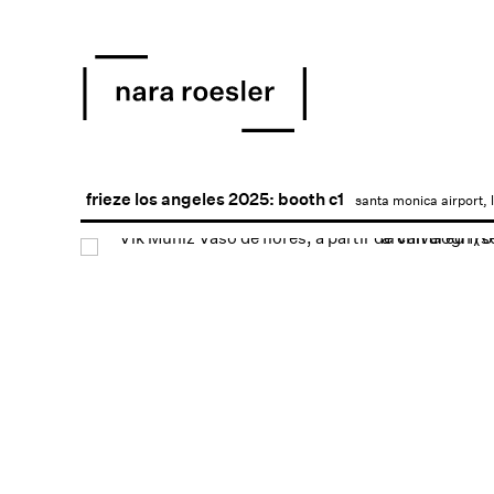
frieze los angeles 2025: booth c1
santa monica airport, 
Open a larger version of 