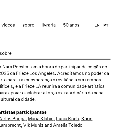
vídeos
sobre
livraria
50 anos
EN
PT
sobre
A Nara Roesler tem a honra de participar da edição de
2025 da Frieze Los Angeles. Acreditamos no poder da
arte para trazer esperança e resiliência em tempos
difíceis, e a Frieze LA reunirá a comunidade artística
para apoiar e celebrar a força extraordinária da cena
cultural da cidade.
artistas participantes
Carlos Bunga
,
Maria Klabin
,
Lucia Koch
,
Karin
Lambrecht
,
Vik Muniz
and
Amelia Toledo