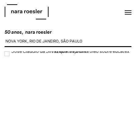
EN
PT
50 anos,
nara roesler
NOVA YORK, RIO DE JANEIRO, SÃO PAULO
Open a larger version of the following image in a popup: