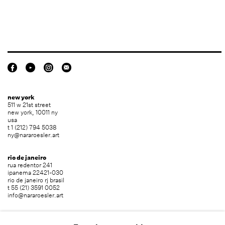
new york
511 w 21st street
new york, 10011 ny
usa
t 1 (212) 794 5038
ny@nararoesler.art
rio de janeiro
rua redentor 241
ipanema 22421-030
rio de janeiro rj brasil
t 55 (21) 3591 0052
info@nararoesler.art
são paulo