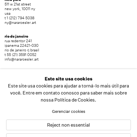
511 w 21st street
new york, 10011 ny
usa
t 1 (212) 794 5038
ny@nararoesler.art
rio de janeiro
rua redentor 241
ipanema 22421-030
rio de janeiro rj brasil
t 55 (21) 3591 0052
info@nararoesler.art
são paulo
avenida europa 655
Este site usa cookies
jardim europa 01449-001
Este site usa cookies para ajudar a torná-lo mais útil para
são paulo sp brasil
t 55 (11) 2039 5454
você. Entre em contato conosco para saber mais sobre
info@nararoesler.art
nossa Política de Cookies.
Gerenciar cookies
copyright © 2026 nara roesler
site produzido por artlogic
Reject non essential