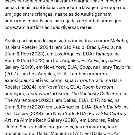
esses personagens são bastante enigmáticas e, mesmo
cenas banais e cotidianas como uma lavagem de roupa ou
um jogo entre crianças, nas telas de Asuka ganham
contornos metafísicos, carregadas de simbolismos que
conectam a artista às suas diversas raízes.
Asuka participou de
exposições individuais como:
Melinha
,
na Nara Roesler (2024), em
São Paulo, Brasil;
Pedra
, na
Blum & Poe (2023), em Los Angeles, EUA;
Tamago
, na
Blum & Poe (2022) em Los Angeles, EUA;
Feijão
, na Half
Gallery (2019), em Nova York, EUA;
Soup
, na Henry Taylor’s
(2017), em Los Angeles, EUA. Também integrou
exposições coletivas, como
Japan in/out Brazil
, na Nara
Roesler (2024), em Nova York, EUA;
Room by room:
concepts, themes and artists in The Rachosfy Collection
, na
The Warehouse (2023), em Dallas, EUA;
5471 Miles
, na
Blum & Poe (2020) em Los Angeles, EUA;
Don’t Eat Me
, na
Deli Gallery (2018), em Nova York, EUA;
Early 21st Century
Art
, na Almine Rech Gallery (2018), em Londres, Reino
Unido. Seu trabalho integra
coleções de instituições e
museus como: Dallas Museum of Art, em Dallas, EUA;