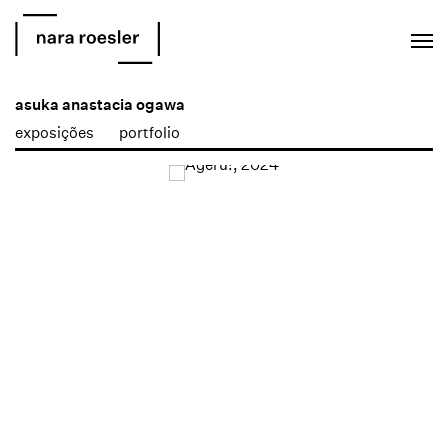
EN
PT
asuka anastacia ogawa
exposições
portfolio
Open a larger version of the following image in a popup: