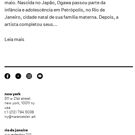
maio. Nascida no Japão, Ogawa passou parte da
infância e adolescência em Petrópolis, no Rio de
Janeiro, cidade natal de sua família materna. Depois, a
artista completou seus...
Leia mais
new york
511 w 21st street
new york, 10011 ny
usa
t 1 (212) 794 5038
ny@nararoesler.art
rio de janeiro
rua redentor 241