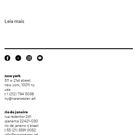
Leia mais
new york
511 w 21st street
new york, 10011 ny
usa
t 1 (212) 794 5038
ny@nararoesler.art
rio de janeiro
rua redentor 241
ipanema 22421-030
rio de janeiro rj brasil
t 55 (21) 3591 0052
info@nararoesler.art