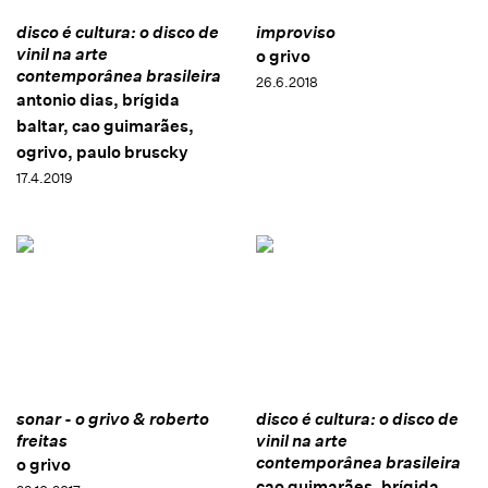
disco é cultura: o disco de
improviso
vinil na arte
o grivo
contemporânea brasileira
26.6.2018
antonio dias, brígida
baltar, cao guimarães,
ogrivo, paulo bruscky
17.4.2019
sonar - o grivo & roberto
disco é cultura: o disco de
freitas
vinil na arte
contemporânea brasileira
o grivo
cao guimarães, brígida