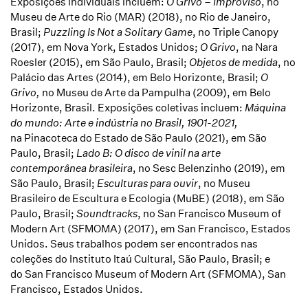
Exposições individuais incluem:
O Grivo – Improviso
, no
Museu de Arte do Rio (MAR) (2018), no Rio de Janeiro,
Brasil;
Puzzling Is Not a Solitary Game
, no Triple Canopy
(2017), em Nova York, Estados Unidos;
O Grivo
, na Nara
Roesler (2015), em São Paulo, Brasil;
Objetos de medida
, no
Palácio das Artes (2014), em Belo Horizonte, Brasil;
O
Grivo,
no Museu de Arte da Pampulha (2009), em Belo
Horizonte, Brasil. Exposições coletivas incluem:
Máquina
do mundo: Arte e indústria no Brasil, 1901-2021,
na Pinacoteca do Estado de São Paulo (2021), em São
Paulo, Brasil;
Lado B: O disco de vinil na arte
contemporânea brasileira
, no Sesc Belenzinho (2019), em
São Paulo, Brasil;
Esculturas para ouvir
, no Museu
Brasileiro de Escultura e Ecologia (MuBE) (2018), em São
Paulo, Brasil;
Soundtracks
, no San Francisco Museum of
Modern Art (SFMOMA) (2017), em San Francisco, Estados
Unidos. Seus trabalhos podem ser encontrados nas
coleções do
Instituto Itaú Cultural, São Paulo, Brasil; e
do San Francisco Museum of Modern Art (SFMOMA), San
Francisco, Estados Unidos.