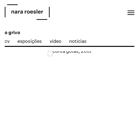
EN
PT
o grivo
cv
exposições
vídeo
notícias
Open a larger version of the following image in a popup: