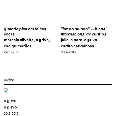
quando piso em folhas
"luz do mundo" -- bienal
secas
internacional de curitiba
marcelo silveira, o grivo,
julio le parc, o grivo,
cao guimarães
carlito carvalhosa
29.10.2015
30.9.2015
vídeo
o grivo
o grivo
30.6.2015