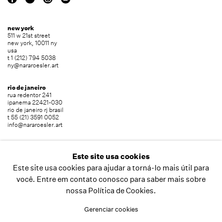
new york
511 w 21st street
new york, 10011 ny
usa
t 1 (212) 794 5038
ny@nararoesler.art
rio de janeiro
rua redentor 241
ipanema 22421-030
rio de janeiro rj brasil
t 55 (21) 3591 0052
info@nararoesler.art
são paulo
avenida europa 655
Este site usa cookies
jardim europa 01449-001
Este site usa cookies para ajudar a torná-lo mais útil para
são paulo sp brasil
t 55 (11) 2039 5454
você. Entre em contato conosco para saber mais sobre
info@nararoesler.art
nossa Política de Cookies.
Gerenciar cookies
copyright © 2026 nara roesler