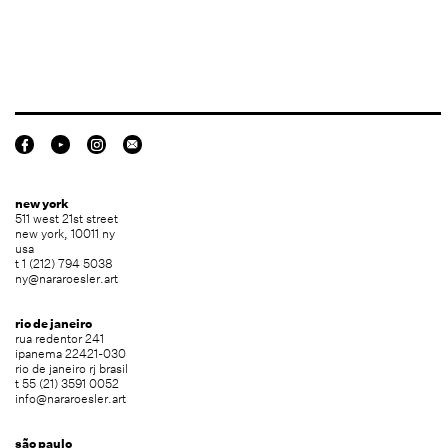
new york
511 west 21st street
new york, 10011 ny
usa
t 1 (212) 794 5038
ny@nararoesler.art
rio de janeiro
rua redentor 241
ipanema 22421-030
rio de janeiro rj brasil
t 55 (21) 3591 0052
info@nararoesler.art
são paulo