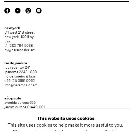
new york
511 west 21st street
new york, 10011 ny
usa
t 1 (212) 794 5038
ny@nararoesler.art
rio de janeiro
rua redentor 241
ipanema 22421-030
rio de janeiro rj brasil
t 55 (21) 3591 0052
info@nararoesler.art
são paulo
avenida europa 655
jardim europa 01449-001
são paulo sp brasil
t 55 (11) 2039 5454
This website uses cookies
info@nararoesler.art
This site uses cookies to help make it more useful to you.