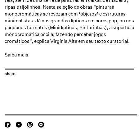
tela, além de uma série de pinturas em caixas de madeira,
ripas e tijolinhos. Nesta seleção de obras “pinturas
monocromáticas se revezam com ‘objetos’ e estruturas
minimalistas. Já nos grandes dípticos em cores pop, ou nos
pequenos formatos (Minidípticos, Pinturinhas), a superfície
monocromática oscila, fazendo perceber jogos
cromáticos”, explica Virgínia Aita em seu texto curatorial.
Saiba mais.
share