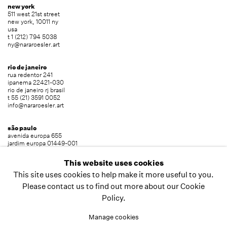
new york
511 west 21st street
new york, 10011 ny
usa
t 1 (212) 794 5038
ny@nararoesler.art
rio de janeiro
rua redentor 241
ipanema 22421-030
rio de janeiro rj brasil
t 55 (21) 3591 0052
info@nararoesler.art
são paulo
avenida europa 655
jardim europa 01449-001
são paulo sp brasil
t 55 (11) 2039 5454
This website uses cookies
info@nararoesler.art
This site uses cookies to help make it more useful to you.
Please contact us to find out more about our Cookie
Policy.
copyright © 2026 nara roesler
site by artlogic
Manage cookies