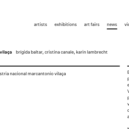
artists
exhibitions
art fairs
news
vi
vilaça
brígida baltar
,
cristina canale
,
karin lambrecht