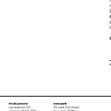
rio de janeiro
new york
rua redentor 241
511 west 21st street
ipanema 22421-030
new york, 10011 ny