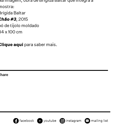
Na imagem, obra de Brígida Baltar que integra a
mostra:
Brígida Baltar
Chão #3
, 2015
pó de tijolo moldado
84 x 100 cm
Clique aqui
para saber mais.
share
facebook
youtube
instagram
mailing list