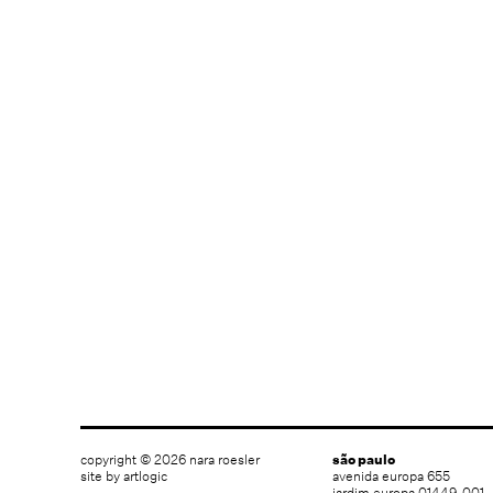
copyright © 2026 nara roesler
são paulo
site by artlogic
avenida europa 655
jardim europa 01449-001