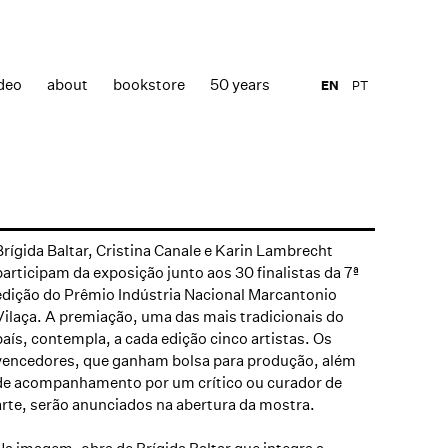
deo
about
bookstore
50 years
EN
PT
Brígida Baltar, Cristina Canale e Karin Lambrecht
participam da exposição junto aos 30 finalistas da 7ª
edição do Prêmio Indústria Nacional Marcantonio
Vilaça. A premiação, uma das mais tradicionais do
país, contempla, a cada edição cinco artistas. Os
vencedores, que ganham bolsa para produção, além
de acompanhamento por um crítico ou curador de
arte, serão anunciados na abertura da mostra.