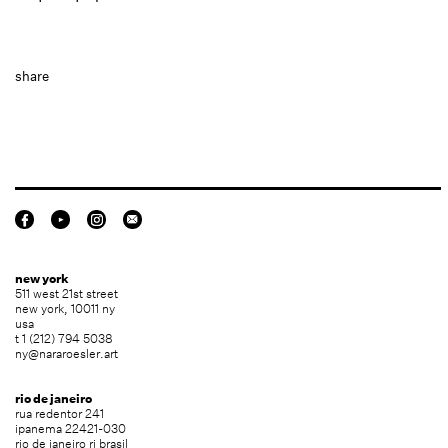
share
new york
511 west 21st street
new york, 10011 ny
usa
t 1 (212) 794 5038
ny@nararoesler.art
rio de janeiro
rua redentor 241
ipanema 22421-030
rio de janeiro rj brasil