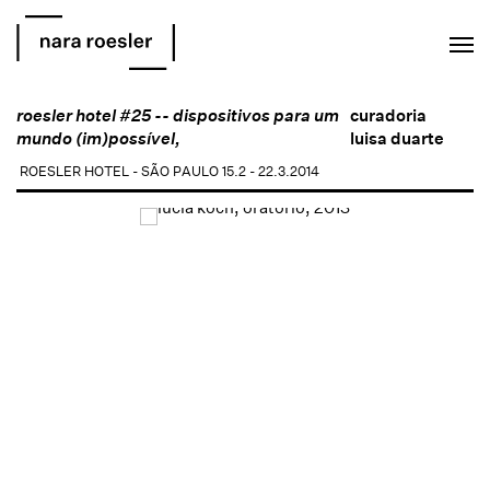
EN
PT
roesler hotel #25 -- dispositivos para um
curadoria
mundo (im)possível,
luisa duarte
ROESLER HOTEL - SÃO PAULO
15.2 - 22.3.2014
Open a larger version of the following image in a popup: