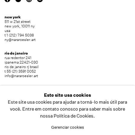
new york
511 w 21st street
new york, 10011 ny
usa
t 1 (212) 794 5038
ny@nararoesler.art
rio de janeiro
rua redentor 241
ipanema 22421-030
rio de janeiro rj brasil
t 55 (21) 3591 0052
info@nararoesler.art
são paulo
avenida europa 655
Este site usa cookies
jardim europa 01449-001
Este site usa cookies para ajudar a torná-lo mais útil para
são paulo sp brasil
t 55 (11) 2039 5454
você. Entre em contato conosco para saber mais sobre
info@nararoesler.art
nossa Política de Cookies.
Gerenciar cookies
copyright © 2026 nara roesler