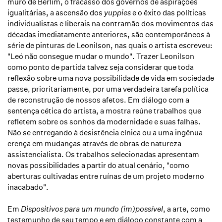
muro de Berlim, o fracasso dos governos de aspirações
igualitárias, a ascensão dos
yuppies
e o êxito das políticas
individualistas e liberais na contramão dos movimentos das
décadas imediatamente anteriores, são contemporâneos à
série de pinturas de Leonilson, nas quais o artista escreveu:
"Leó não consegue mudar o mundo". Trazer Leonilson
como ponto de partida talvez seja considerar que toda
reflexão sobre uma nova possibilidade de vida em sociedade
passe, prioritariamente, por uma verdadeira tarefa política
de reconstrução de nossos afetos. Em diálogo com a
sentença cética do artista, a mostra reúne trabalhos que
refletem sobre os sonhos da modernidade e suas falhas.
Não se entregando à desistência cínica ou a uma ingênua
crença em mudanças através de obras de natureza
assistencialista. Os trabalhos selecionadas apresentam
novas possibilidades a partir do atual cenário, "como
aberturas cultivadas entre ruínas de um projeto moderno
inacabado".
Em
Dispositivos para um mundo (im)possível
, a arte, como
testemunho de seu tempo e em diálogo constante com a