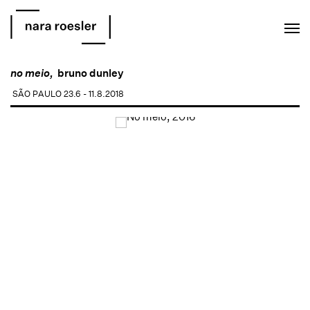
EN
PT
no meio,
bruno dunley
SÃO PAULO
23.6 - 11.8.2018
Open a larger version of the following image in a popup: