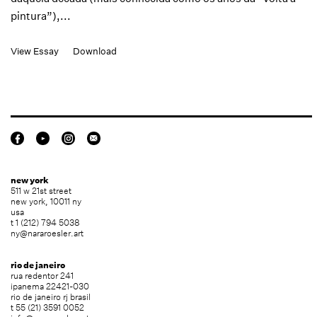
pintura”),...
View Essay
Download
new york
511 w 21st street
new york, 10011 ny
usa
t 1 (212) 794 5038
ny@nararoesler.art
rio de janeiro
rua redentor 241
ipanema 22421-030
rio de janeiro rj brasil
t 55 (21) 3591 0052