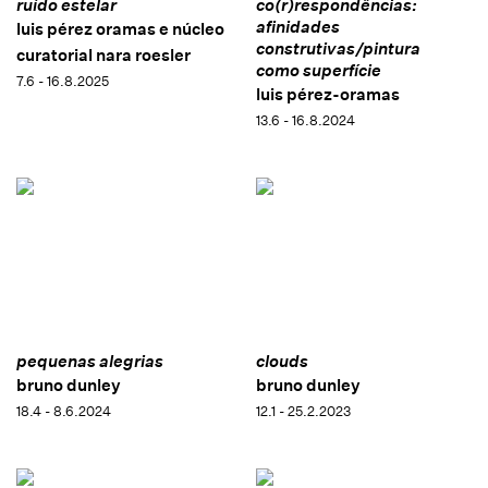
ruído estelar
co(r)respondências:
afinidades
luis pérez oramas e núcleo
construtivas/pintura
curatorial nara roesler
como superfície
7.6 - 16.8.2025
luis pérez-oramas
13.6 - 16.8.2024
pequenas alegrias
clouds
bruno dunley
bruno dunley
18.4 - 8.6.2024
12.1 - 25.2.2023