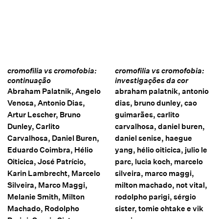
cromofilia vs cromofobia:
cromofilia vs cromofobia:
continuação
investigações da cor
Abraham Palatnik, Angelo
abraham palatnik, antonio
Venosa, Antonio Dias,
dias, bruno dunley, cao
Artur Lescher, Bruno
guimarães, carlito
Dunley, Carlito
carvalhosa, daniel buren,
Carvalhosa, Daniel Buren,
daniel senise, haegue
Eduardo Coimbra, Hélio
yang, hélio oiticica, julio le
Oiticica, José Patrício,
parc, lucia koch, marcelo
Karin Lambrecht, Marcelo
silveira, marco maggi,
Silveira, Marco Maggi,
milton machado, not vital,
Melanie Smith, Milton
rodolpho parigi, sérgio
Machado, Rodolpho
sister, tomie ohtake e vik