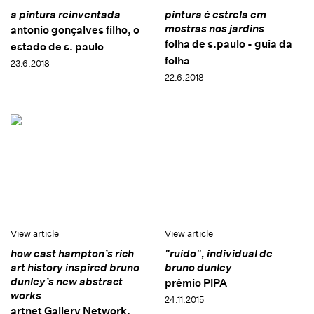
a pintura reinventada
pintura é estrela em
mostras nos jardins
antonio gonçalves filho, o
folha de s.paulo - guia da
estado de s. paulo
folha
23.6.2018
22.6.2018
View article
View article
how east hampton’s rich
"ruído", individual de
art history inspired bruno
bruno dunley
dunley’s new abstract
prêmio PIPA
works
24.11.2015
artnet Gallery Network,