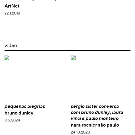
ArtNet
22.1.2018
vídeo
pequenas alegrias
sérgio sister conversa
com bruno dunley, laura
bruno dunley
vinci e paulo monteiro
3.5.2024
nara roesler são paulo
24.10.2023