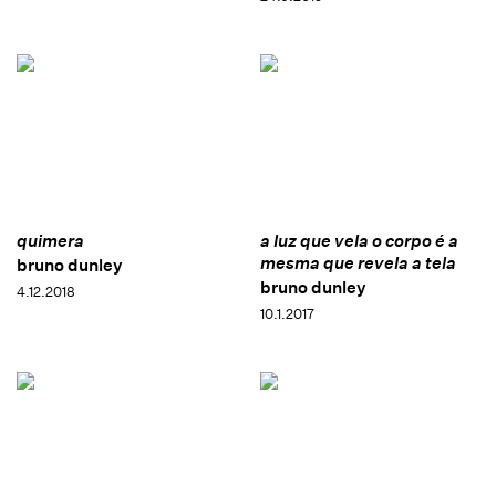
quimera
a luz que vela o corpo é a
mesma que revela a tela
bruno dunley
bruno dunley
4.12.2018
10.1.2017