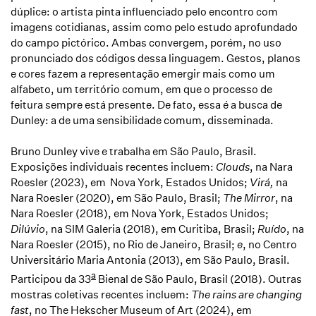
dúplice: o artista pinta influenciado pelo encontro com
imagens cotidianas, assim como pelo estudo aprofundado
do campo pictórico. Ambas convergem, porém, no uso
pronunciado dos códigos dessa linguagem. Gestos, planos
e cores fazem a representação emergir mais como um
alfabeto, um território comum, em que o processo de
feitura sempre está presente. De fato, essa é a busca de
Dunley: a de uma sensibilidade comum, disseminada.
Bruno Dunley vive e trabalha em São Paulo, Brasil.
Exposições individuais recentes incluem:
Clouds
, na
Nara
Roesler (2023), em Nova York, Estados Unidos;
Virá,
na
Nara Roesler (2020), em São Paulo, Brasil;
The Mirror
, na
Nara Roesler (2018), em Nova York, Estados Unidos;
Dilúvio
, na SIM Galeria (2018), em Curitiba, Brasil;
Ruído
, na
Nara Roesler (2015), no Rio de Janeiro, Brasil;
e
, no Centro
Universitário Maria Antonia (2013), em São Paulo, Brasil.
a
Participou da 33
Bienal de São Paulo, Brasil (2018). Outras
mostras coletivas recentes incluem:
The rains are changing
fast
, no The Hekscher Museum of Art (2024), em