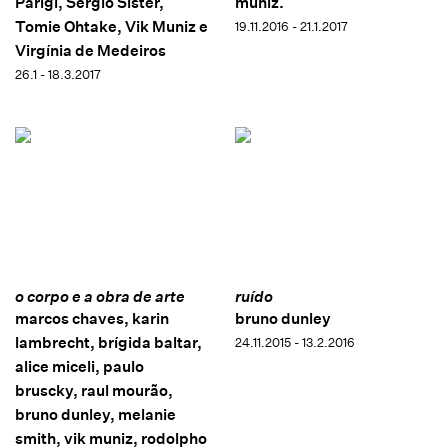
Parigi, Sergio Sister,
muniz.
Tomie Ohtake, Vik Muniz e
19.11.2016 - 21.1.2017
Virgínia de Medeiros
26.1 - 18.3.2017
o corpo e a obra de arte
ruído
marcos chaves, karin
bruno dunley
lambrecht, brígida baltar,
24.11.2015 - 13.2.2016
alice miceli, paulo
bruscky, raul mourão,
bruno dunley, melanie
smith, vik muniz, rodolpho