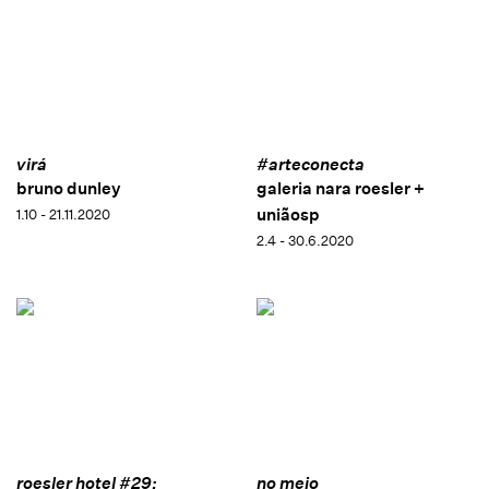
virá
#arteconecta
bruno dunley
galeria nara roesler +
uniãosp
1.10 - 21.11.2020
2.4 - 30.6.2020
roesler hotel #29:
no meio