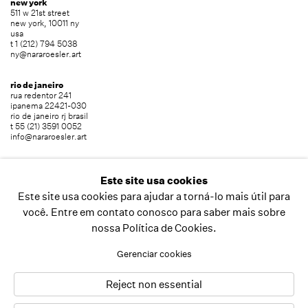
new york
511 w 21st street
new york, 10011 ny
usa
t 1 (212) 794 5038
ny@nararoesler.art
rio de janeiro
rua redentor 241
ipanema 22421-030
rio de janeiro rj brasil
t 55 (21) 3591 0052
info@nararoesler.art
são paulo
avenida europa 655
Este site usa cookies
jardim europa 01449-001
Este site usa cookies para ajudar a torná-lo mais útil para
são paulo sp brasil
t 55 (11) 2039 5454
você. Entre em contato conosco para saber mais sobre
info@nararoesler.art
nossa Política de Cookies.
Gerenciar cookies
copyright © 2026 nara roesler
site produzido por artlogic
Reject non essential