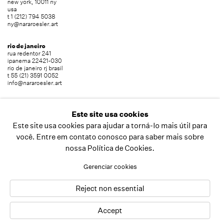
new york, 10011 ny
usa
t 1 (212) 794 5038
ny@nararoesler.art
rio de janeiro
rua redentor 241
ipanema 22421-030
rio de janeiro rj brasil
t 55 (21) 3591 0052
info@nararoesler.art
são paulo
avenida europa 655
Este site usa cookies
jardim europa 01449-001
Este site usa cookies para ajudar a torná-lo mais útil para
são paulo sp brasil
t 55 (11) 2039 5454
você. Entre em contato conosco para saber mais sobre
info@nararoesler.art
nossa Política de Cookies.
Gerenciar cookies
copyright © 2026 nara roesler
site produzido por artlogic
Reject non essential
Accept