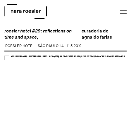
EN
PT
roesler hotel #29: reflections on
curadoria de
time and space,
agnaldo farias
ROESLER HOTEL - SÃO PAULO
1.4 - 11.5.2019
Open a larger version of the following image in a popup: