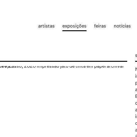
artistas
exposições
feiras
notícias
the following image in a popup: