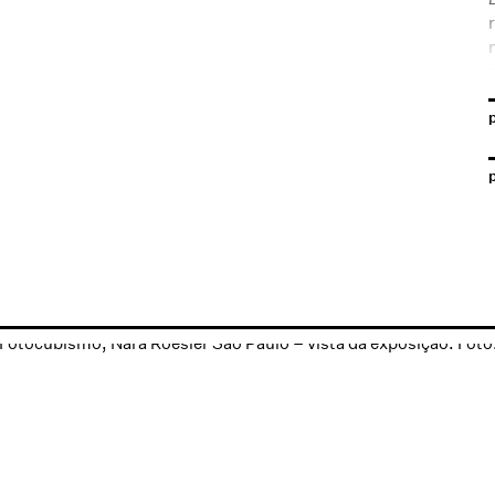
p
Open a larger version of the following image in a popup: