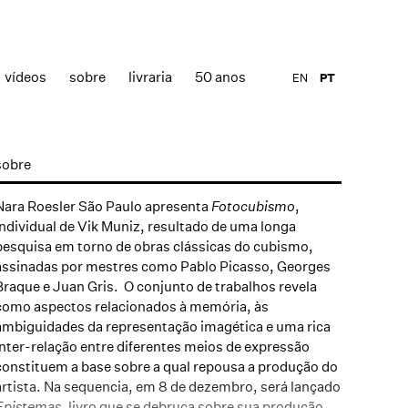
vídeos
sobre
livraria
50 anos
EN
PT
sobre
Nara Roesler São Paulo apresenta
Fotocubismo
,
individual de
Vik Muniz
, resultado de uma longa
pesquisa em torno de obras clássicas do cubismo,
assinadas por mestres como Pablo Picasso, Georges
Braque e Juan Gris. O conjunto de trabalhos revela
como aspectos relacionados à memória, às
ambiguidades da representação imagética e uma rica
inter-relação entre diferentes meios de expressão
constituem a base sobre a qual repousa a produção do
artista. Na sequencia, em 8 de dezembro, será lançado
Epistemas
, livro que se debruça sobre sua produção