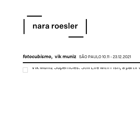
fotocubismo,
vik muniz
SÃO PAULO
10.11 - 23.12.2021
Open a larger version of 