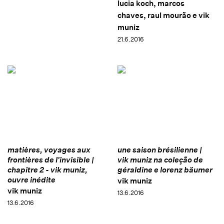
lucia koch, marcos
chaves, raul mourão e vik
muniz
21.6.2016
matières, voyages aux
une saison brésilienne |
frontières de l'invisible |
vik muniz na coleção de
chapitre 2 - vik muniz,
géraldine e lorenz bäumer
ouvre inédite
vik muniz
vik muniz
13.6.2016
13.6.2016