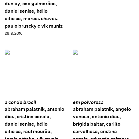
dunley, cao guimarães,
daniel senise, hélio
oiticica, marcos chaves,
paulo bruscky e vik muniz
26.8.2016
a cor do brasil
em polvorosa
abraham palatnik, antonio
abraham palatnik, angelo
dias, cristina canale,
venosa, antonio dias,
daniel senise, hélio
brígida baltar, carlito
oiticica, raul mourão,
carvalhosa, cristina
tomie ohtake, vik muniz,
canale, eduardo coimbra,