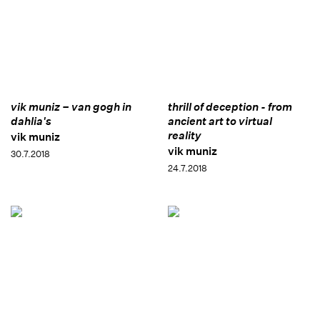
vik muniz – van gogh in
thrill of deception - from
dahlia's
ancient art to virtual
reality
vik muniz
vik muniz
30.7.2018
24.7.2018