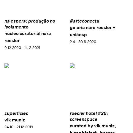
na espera: produção no
#arteconecta
isolamento
galeria nara roesler +
núcleo curatorial nara
uniãosp
roesler
2.4 - 30.6.2020
9.12.2020 - 14.2.2021
superfícies
roesler hotel #28:
screenspace
vik muniz
curated by vik muniz,
24.10 - 21.12.2019
lucas blalock, barney