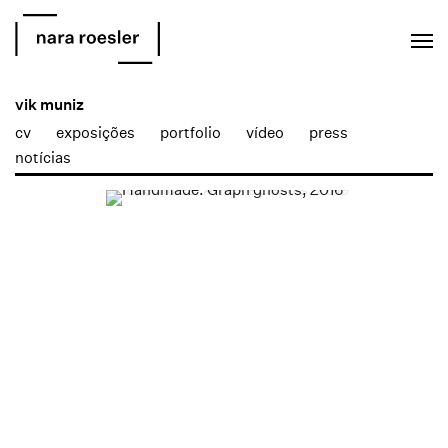
EN
PT
vik muniz
cv
exposições
portfolio
vídeo
press
notícias
Open a larger version of the following image in a popup: