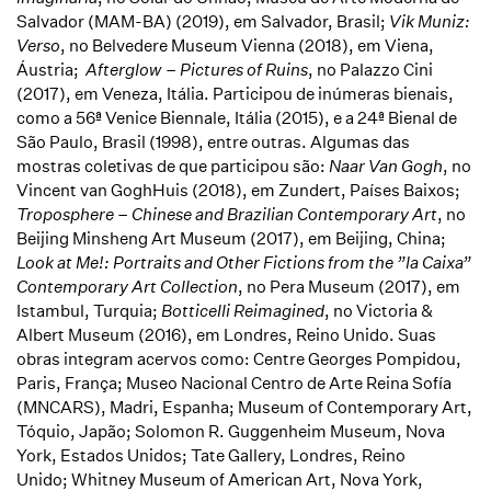
Salvador (MAM-BA) (2019), em Salvador, Brasil;
Vik Muniz:
Verso
, no Belvedere Museum Vienna (2018), em Viena,
Áustria;
Afterglow – Pictures of Ruins
, no Palazzo Cini
(2017), em Veneza, Itália. Participou de inúmeras bienais,
como a 56ª Venice Biennale, Itália (2015), e a 24ª Bienal de
São Paulo, Brasil (1998), entre outras. Algumas das
mostras coletivas de que participou são:
Naar Van Gogh
, no
Vincent van GoghHuis (2018), em Zundert, Países Baixos;
Troposphere – Chinese and Brazilian Contemporary Art
, no
Beijing Minsheng Art Museum (2017), em Beijing, China;
Look at Me!: Portraits and Other Fictions from the ”la Caixa”
Contemporary Art Collection
, no Pera Museum (2017), em
Istambul, Turquia;
Botticelli Reimagined
, no Victoria &
Albert Museum (2016), em Londres, Reino Unido. Suas
obras integram acervos como: Centre Georges Pompidou,
Paris, França; Museo Nacional Centro de Arte Reina Sofía
(MNCARS), Madri, Espanha; Museum of Contemporary Art,
Tóquio, Japão; Solomon R. Guggenheim Museum, Nova
York, Estados Unidos; Tate Gallery, Londres, Reino
Unido; Whitney Museum of American Art, Nova York,