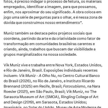
fotos, é preciso indagar o processo de feitura, os materiais
empregados, identificar a imagem, para que possamos,
enfim, nos aproximar do seu significado. A obra coloca em
jogo uma série de perguntas para o olhar, e é nessa zona de
dúvida que construímos nosso entendimento”.
Muniz também se destaca pelos projetos sociais que
coordena, partindo da arte e da criatividade como fator de
transformação em comunidades brasileiras carentes e
criando, ainda, trabalhos que buscam dar visibilidade a
grupos marginalizados na nossa sociedade.
Vik Muniz vive e trabalha entre Nova York, Estados Unidos,
e Rio de Janeiro, Brasil. Exposições individuais recentes
incluem:
Vik Muniz - A Olho Nu
, no Centro Cultural Banco
do Brasil (2026), no Rio de Janeiro, e Instituto Ricardo
Brennand (2025) em Recife, Brasil;
Fotocubismo
, na Nara
Roesler (2021), em São Paulo, Brasil;
Vik Muniz
, no The
Sarasota Museum of Art (SMOA), Ringling College of Art
and Design (2019), em Sarasota, Estados Unidos;
Imaginária
, no Solar do Unhão, Museu de Arte Moderna de