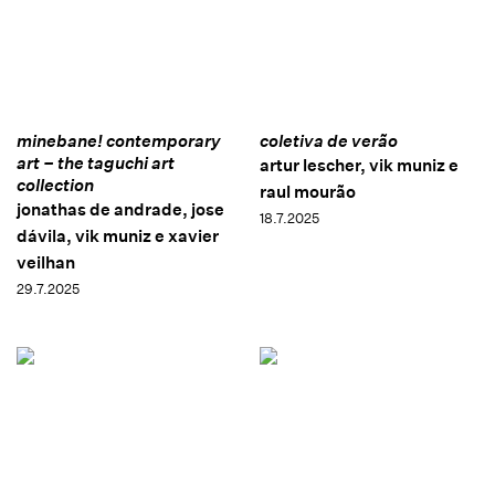
minebane! contemporary
coletiva de verão
art – the taguchi art
artur lescher, vik muniz e
collection
raul mourão
jonathas de andrade, jose
18.7.2025
dávila, vik muniz e xavier
veilhan
29.7.2025