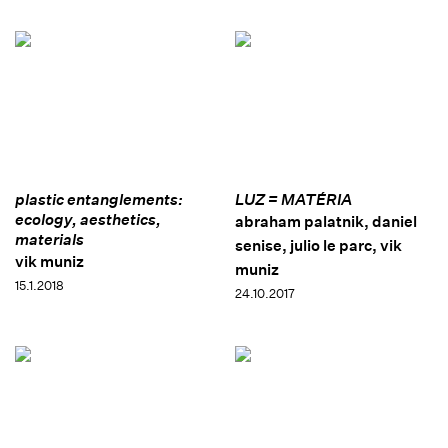
plastic entanglements:
LUZ = MATÉRIA
ecology, aesthetics,
abraham palatnik, daniel
materials
senise, julio le parc, vik
vik muniz
muniz
15.1.2018
24.10.2017