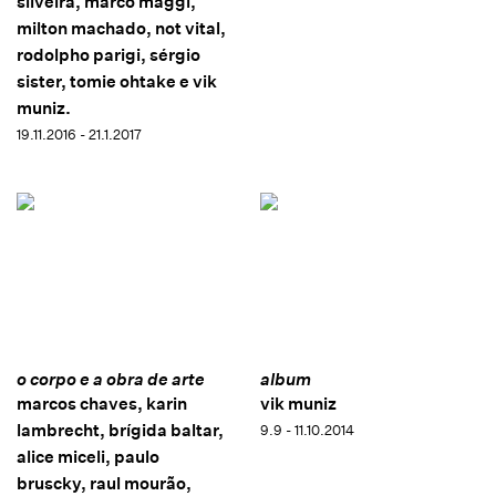
silveira, marco maggi,
milton machado, not vital,
rodolpho parigi, sérgio
sister, tomie ohtake e vik
muniz.
19.11.2016 - 21.1.2017
o corpo e a obra de arte
album
marcos chaves, karin
vik muniz
lambrecht, brígida baltar,
9.9 - 11.10.2014
alice miceli, paulo
bruscky, raul mourão,