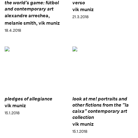
the world’s game: fútbol
verso
and contemporary art
vik muniz
alexandre arrechea,
21.3.2018
melanie smith, vik muniz
18.4.2018
pledges of allegiance
look at me! portraits and
other fictions from the ”la
vik muniz
caixa” contemporary art
15.1.2018
collection
vik muniz
15.1.2018