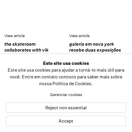
View article
View article
the skateroom
galeria em nova york
collaborates with vik
recebe duas exposições
muniz on eight-color-
de vik muniz
spectrum skateboard
G1 – globonews
Este site usa cookies
series
15.11.2019
Este site usa cookies para ajudar a torná-lo mais útil para
designboom
você. Entre em contato conosco para saber mais sobre
18.11.2019
nossa Política de Cookies.
Gerenciar cookies
Reject non essential
Accept