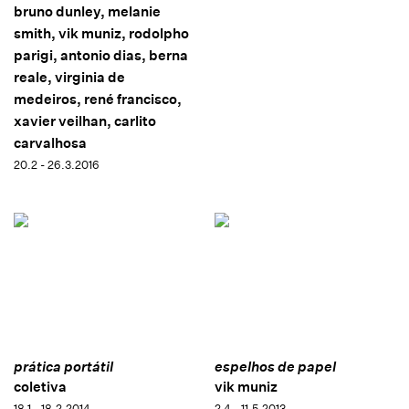
bruno dunley, melanie
smith, vik muniz, rodolpho
parigi, antonio dias, berna
reale, virginia de
medeiros, rené francisco,
xavier veilhan, carlito
carvalhosa
20.2 - 26.3.2016
prática portátil
espelhos de papel
coletiva
vik muniz
18.1 - 18.2.2014
2.4 - 11.5.2013