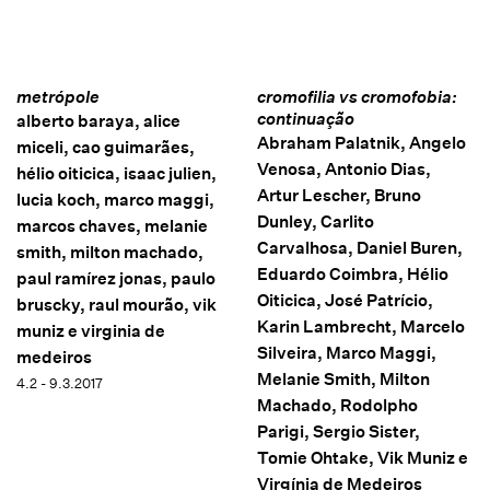
metrópole
cromofilia vs cromofobia:
continuação
alberto baraya, alice
Abraham Palatnik, Angelo
miceli, cao guimarães,
Venosa, Antonio Dias,
hélio oiticica, isaac julien,
Artur Lescher, Bruno
lucia koch, marco maggi,
Dunley, Carlito
marcos chaves, melanie
Carvalhosa, Daniel Buren,
smith, milton machado,
Eduardo Coimbra, Hélio
paul ramírez jonas, paulo
Oiticica, José Patrício,
bruscky, raul mourão, vik
Karin Lambrecht, Marcelo
muniz e virginia de
Silveira, Marco Maggi,
medeiros
Melanie Smith, Milton
4.2 - 9.3.2017
Machado, Rodolpho
Parigi, Sergio Sister,
Tomie Ohtake, Vik Muniz e
Virgínia de Medeiros