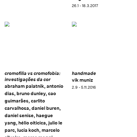
26.1 - 18.3.2017
cromofilia vs cromofobia:
handmade
investigações da cor
vik muniz
abraham palatnik, antonio
2.9 - 5.11.2016
dias, bruno dunley, cao
guimarães, carlito
carvalhosa, daniel buren,
daniel senise, haegue
yang, hélio oiticica, julio le
parc, lucia koch, marcelo