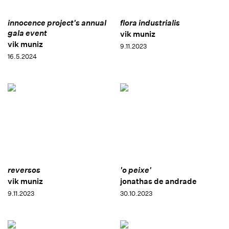
innocence project's annual
flora industrialis
gala event
vik muniz
vik muniz
9.11.2023
16.5.2024
reversos
'o peixe'
vik muniz
jonathas de andrade
9.11.2023
30.10.2023