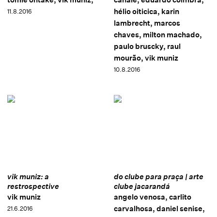
hélio oiticica, karin
11.8.2016
lambrecht, marcos
chaves, milton machado,
paulo bruscky, raul
mourão, vik muniz
10.8.2016
vik muniz: a
do clube para praça | arte
restrospective
clube jacarandá
vik muniz
angelo venosa, carlito
carvalhosa, daniel senise,
21.6.2016