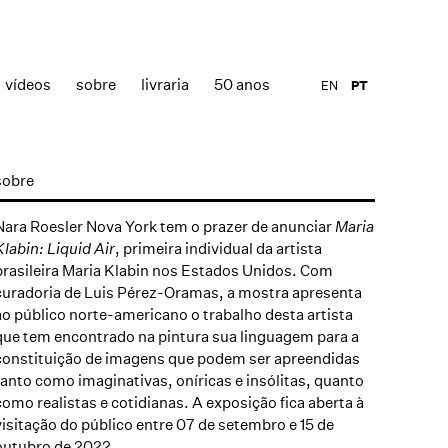
vídeos
sobre
livraria
50 anos
EN
PT
sobre
Nara Roesler Nova York tem o prazer de anunciar
Maria
Klabin: Liquid Air
, primeira individual da artista
brasileira Maria Klabin nos Estados Unidos. Com
curadoria de Luis Pérez-Oramas, a mostra apresenta
ao público norte-americano o trabalho desta artista
que tem encontrado na pintura sua linguagem para a
constituição de imagens que podem ser apreendidas
tanto como imaginativas, oníricas e insólitas, quanto
como realistas e cotidianas. A exposição fica aberta à
visitação do público entre 07 de setembro e 15 de
outubro de 2022.