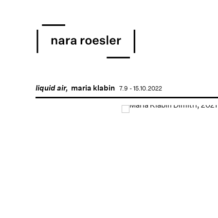
liquid air,
maria klabin
7.9 - 15.10.2022
Open a larger version of 