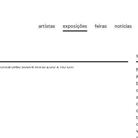
artistas
exposições
feiras
notícias
the following image in a popup: