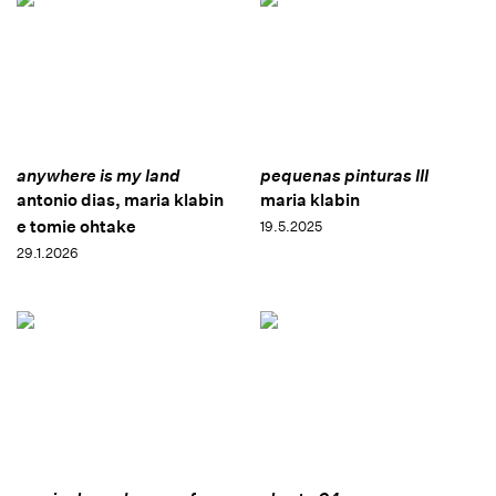
anywhere is my land
pequenas pinturas III
antonio dias, maria klabin
maria klabin
e tomie ohtake
19.5.2025
29.1.2026