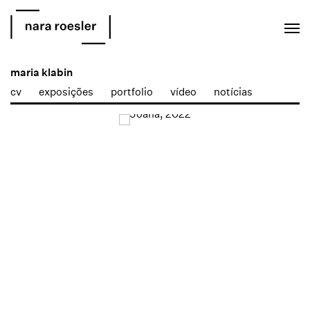
EN
PT
maria klabin
cv
exposições
portfolio
vídeo
notícias
Open a larger version of the following image in a popup: