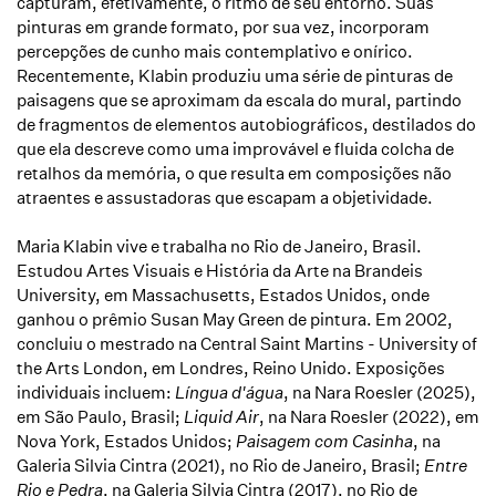
capturam, efetivamente, o ritmo de seu entorno. Suas
pinturas em grande formato, por sua vez, incorporam
percepções de cunho mais contemplativo e onírico.
Recentemente, Klabin produziu uma série de pinturas de
paisagens que se aproximam da escala do mural, partindo
de fragmentos de elementos autobiográficos, destilados do
que ela descreve como uma improvável e fluida colcha de
retalhos da memória, o que resulta em composições não
atraentes e assustadoras que escapam a objetividade.
Maria Klabin vive e trabalha no Rio de Janeiro, Brasil.
Estudou Artes Visuais e História da Arte na Brandeis
University, em Massachusetts, Estados Unidos, onde
ganhou o prêmio Susan May Green de pintura. Em 2002,
concluiu o mestrado na Central Saint Martins - University of
the Arts London, em Londres, Reino Unido. Exposições
individuais incluem:
Língua d'água
, na Nara Roesler (2025),
em
São Paulo, Brasil;
Liquid Air
, na Nara Roesler (2022), em
Nova York, Estados Unidos;
Paisagem com Casinha
, na
Galeria Silvia Cintra (2021), no Rio de Janeiro, Brasil;
Entre
Rio e Pedra
, na Galeria Silvia Cintra (2017), no Rio de