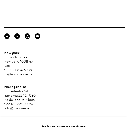
new york
511 w 21st street
new york, 10011 ny
usa
t 1 (212) 794 5038
ny@nararoesler.art
rio de janeiro
rua redentor 241
ipanema 22421-030
rio de janeiro rj brasil
t 55 (21) 3591 0052
info@nararoesler.art
são paulo
avenida europa 655
Este site usa cookies