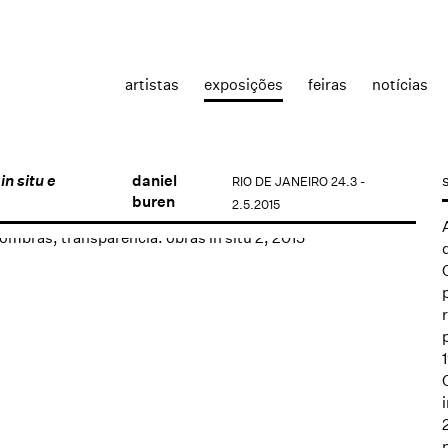
artistas
exposições
feiras
notícias
n situ e
daniel
RIO DE JANEIRO
24.3 -
buren
2.5.2015
the following image in a popup: