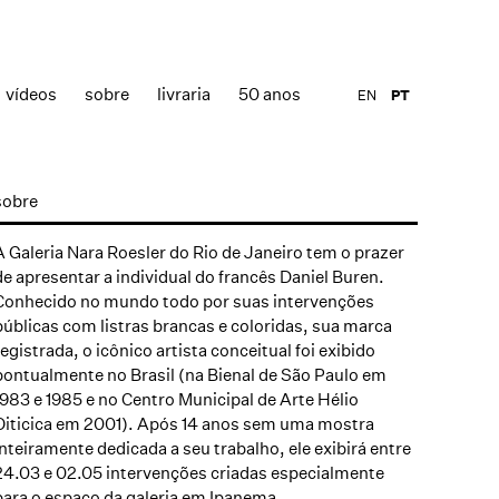
vídeos
sobre
livraria
50 anos
EN
PT
sobre
A Galeria Nara Roesler do Rio de Janeiro tem o prazer
de apresentar a individual do francês Daniel Buren.
Conhecido no mundo todo por suas intervenções
públicas com listras brancas e coloridas, sua marca
registrada, o icônico artista conceitual foi exibido
pontualmente no Brasil (na Bienal de São Paulo em
1983 e 1985 e no Centro Municipal de Arte Hélio
Oiticica em 2001). Após 14 anos sem uma mostra
inteiramente dedicada a seu trabalho, ele exibirá entre
24.03 e 02.05 intervenções criadas especialmente
para o espaço da galeria em Ipanema.