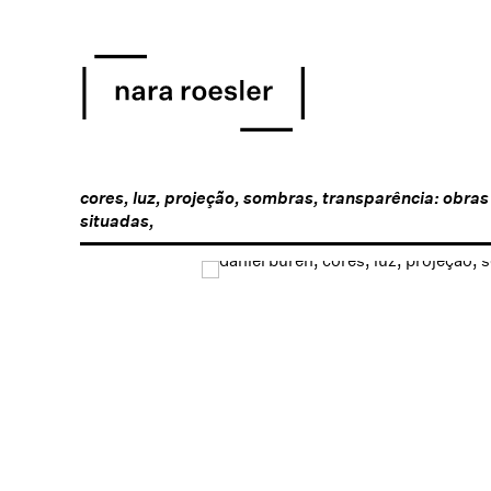
cores, luz, projeção, sombras, transparência: obras i
situadas,
Open a larger version of 