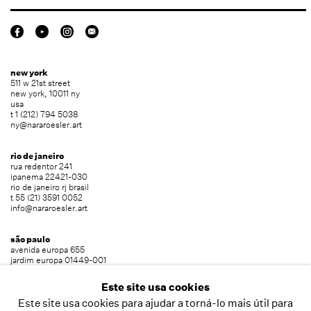
new york
511 w 21st street
new york, 10011 ny
usa
t 1 (212) 794 5038
ny@nararoesler.art
rio de janeiro
rua redentor 241
ipanema 22421-030
rio de janeiro rj brasil
t 55 (21) 3591 0052
info@nararoesler.art
são paulo
avenida europa 655
jardim europa 01449-001
são paulo sp brasil
t 55 (11) 2039 5454
Este site usa cookies
info@nararoesler.art
Este site usa cookies para ajudar a torná-lo mais útil para