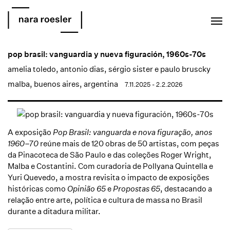
EN
PT
pop brasil: vanguardia y nueva figuración, 1960s-70s
amelia toledo
,
antonio dias
, sérgio sister e paulo bruscky
malba, buenos aires, argentina
7.11.2025 - 2.2.2026
A exposição
Pop Brasil: vanguarda e nova figuração, anos
1960–70
reúne mais de 120 obras de 50 artistas, com peças
da Pinacoteca de São Paulo e das coleções Roger Wright,
Malba e Costantini. Com curadoria de Pollyana Quintella e
Yuri Quevedo, a mostra revisita o impacto de exposições
históricas como
Opinião 65
e
Propostas 65
, destacando a
relação entre arte, política e cultura de massa no Brasil
durante a ditadura militar.