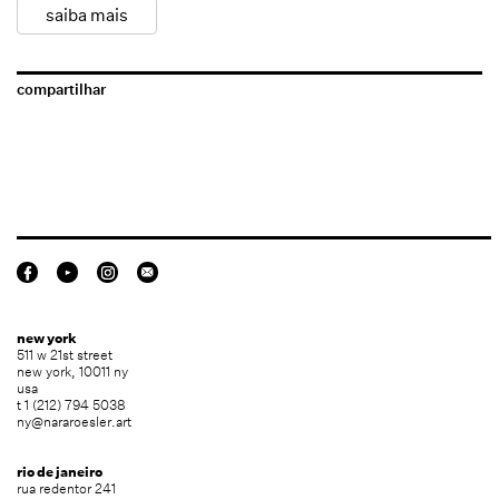
saiba mais
compartilhar
new york
511 w 21st street
new york, 10011 ny
usa
t 1 (212) 794 5038
ny@nararoesler.art
rio de janeiro
rua redentor 241