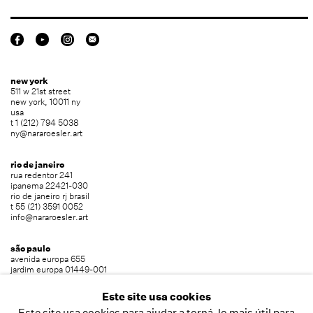
new york
511 w 21st street
new york, 10011 ny
usa
t 1 (212) 794 5038
ny@nararoesler.art
rio de janeiro
rua redentor 241
ipanema 22421-030
rio de janeiro rj brasil
t 55 (21) 3591 0052
info@nararoesler.art
são paulo
avenida europa 655
jardim europa 01449-001
são paulo sp brasil
t 55 (11) 2039 5454
Este site usa cookies
info@nararoesler.art
Este site usa cookies para ajudar a torná-lo mais útil para