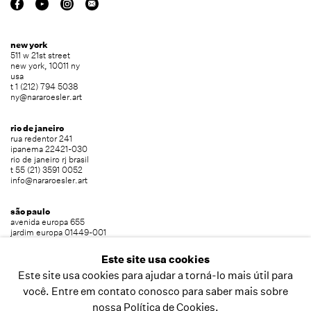
new york
511 w 21st street
new york, 10011 ny
usa
t 1 (212) 794 5038
ny@nararoesler.art
rio de janeiro
rua redentor 241
ipanema 22421-030
rio de janeiro rj brasil
t 55 (21) 3591 0052
info@nararoesler.art
são paulo
avenida europa 655
jardim europa 01449-001
são paulo sp brasil
t 55 (11) 2039 5454
Este site usa cookies
info@nararoesler.art
Este site usa cookies para ajudar a torná-lo mais útil para
você. Entre em contato conosco para saber mais sobre
nossa Política de Cookies.
copyright © 2026 nara roesler