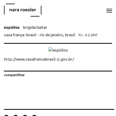
EN
PT
espólios
brígida baltar
casa frança-brasil - rio de janeiro, brasil
11.1 - 5.2.2017
http://www.casafrancabrasil.rj.gov.br/
compartilhar