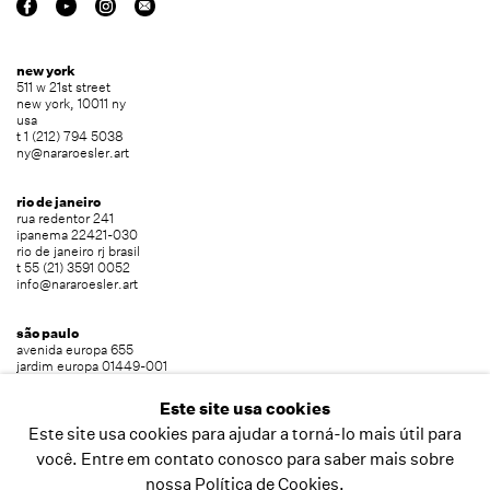
new york
511 w 21st street
new york, 10011 ny
usa
t 1 (212) 794 5038
ny@nararoesler.art
rio de janeiro
rua redentor 241
ipanema 22421-030
rio de janeiro rj brasil
t 55 (21) 3591 0052
info@nararoesler.art
são paulo
avenida europa 655
jardim europa 01449-001
são paulo sp brasil
t 55 (11) 2039 5454
Este site usa cookies
info@nararoesler.art
Este site usa cookies para ajudar a torná-lo mais útil para
você. Entre em contato conosco para saber mais sobre
nossa Política de Cookies.
copyright © 2026 nara roesler