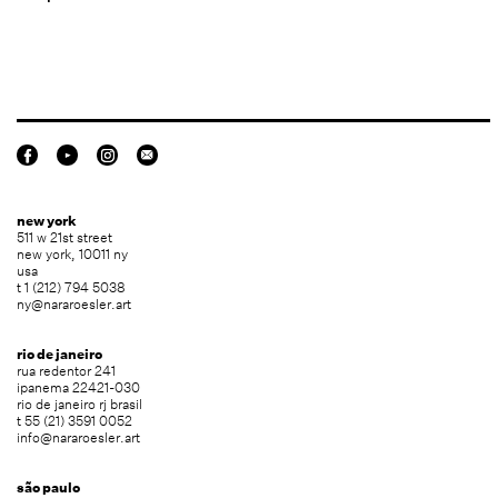
new york
511 w 21st street
new york, 10011 ny
usa
t 1 (212) 794 5038
ny@nararoesler.art
rio de janeiro
rua redentor 241
ipanema 22421-030
rio de janeiro rj brasil
t 55 (21) 3591 0052
info@nararoesler.art
são paulo