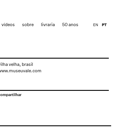
vídeos
sobre
livraria
50 anos
EN
PT
ilha velha, brasil
www.museuvale.com
compartilhar