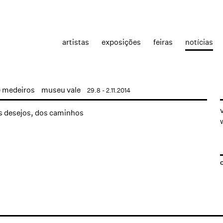
artistas
exposições
feiras
notícias
e medeiros
museu vale
29.8 - 2.11.2014
v