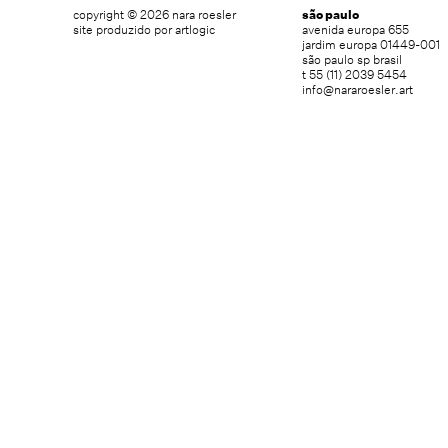
copyright © 2026 nara roesler
são paulo
site produzido por artlogic
avenida europa 655
jardim europa 01449-001
são paulo sp brasil
t 55 (11) 2039 5454
info@nararoesler.art