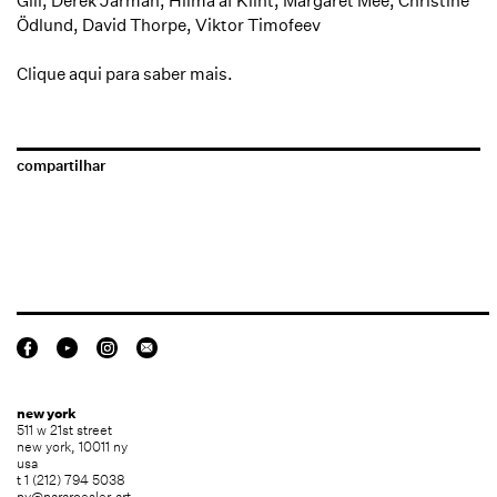
Gill, Derek Jarman, Hilma af Klint, Margaret Mee, Christine
Ödlund, David Thorpe, Viktor Timofeev
Clique aqui
para saber mais.
compartilhar
new york
511 w 21st street
new york, 10011 ny
usa
t 1 (212) 794 5038
ny@nararoesler.art