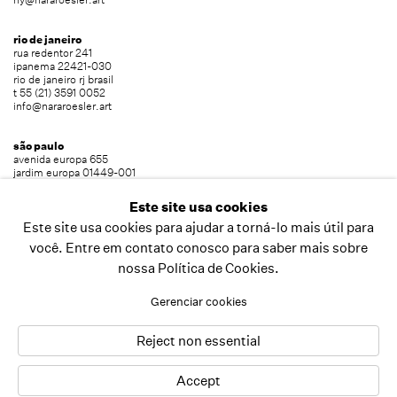
rio de janeiro
rua redentor 241
ipanema 22421-030
rio de janeiro rj brasil
t 55 (21) 3591 0052
info@nararoesler.art
são paulo
avenida europa 655
jardim europa 01449-001
são paulo sp brasil
t 55 (11) 2039 5454
Este site usa cookies
info@nararoesler.art
Este site usa cookies para ajudar a torná-lo mais útil para
você. Entre em contato conosco para saber mais sobre
nossa Política de Cookies.
copyright © 2026 nara roesler
site produzido por artlogic
Gerenciar cookies
Reject non essential
Accept