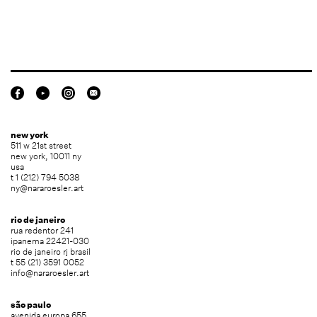
new york
511 w 21st street
new york, 10011 ny
usa
t 1 (212) 794 5038
ny@nararoesler.art
rio de janeiro
rua redentor 241
ipanema 22421-030
rio de janeiro rj brasil
t 55 (21) 3591 0052
info@nararoesler.art
são paulo
avenida europa 655