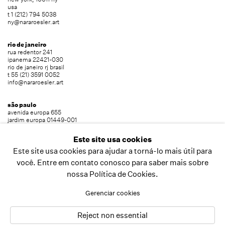
usa
t 1 (212) 794 5038
ny@nararoesler.art
rio de janeiro
rua redentor 241
ipanema 22421-030
rio de janeiro rj brasil
t 55 (21) 3591 0052
info@nararoesler.art
são paulo
avenida europa 655
jardim europa 01449-001
são paulo sp brasil
t 55 (11) 2039 5454
Este site usa cookies
info@nararoesler.art
Este site usa cookies para ajudar a torná-lo mais útil para
você. Entre em contato conosco para saber mais sobre
nossa Política de Cookies.
copyright © 2026 nara roesler
site produzido por artlogic
Gerenciar cookies
Reject non essential