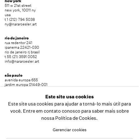
new york
511 w 21st street
new york, 10011 ny
usa
t 1 (212) 794 5038
ny@nararoesler.art
rio de janeiro
rua redentor 241
ipanema 22421-030
rio de janeiro rj brasil
t 55 (21) 3591 0052
info@nararoesler.art
são paulo
avenida europa 655
jardim europa 01449-001
são paulo sp brasil
t 55 (11) 2039 5454
Este site usa cookies
info@nararoesler.art
Este site usa cookies para ajudar a torná-lo mais útil para
você. Entre em contato conosco para saber mais sobre
nossa Política de Cookies.
copyright © 2026 nara roesler
site produzido por artlogic
Gerenciar cookies