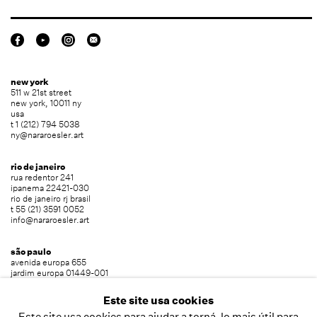
new york
511 w 21st street
new york, 10011 ny
usa
t 1 (212) 794 5038
ny@nararoesler.art
rio de janeiro
rua redentor 241
ipanema 22421-030
rio de janeiro rj brasil
t 55 (21) 3591 0052
info@nararoesler.art
são paulo
avenida europa 655
jardim europa 01449-001
são paulo sp brasil
t 55 (11) 2039 5454
Este site usa cookies
info@nararoesler.art
Este site usa cookies para ajudar a torná-lo mais útil para