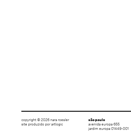
copyright © 2026 nara roesler
são paulo
site produzido por artlogic
avenida europa 655
jardim europa 01449-001