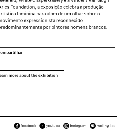
bielefeld, White Chapel Gallery e a Vincent Van Gogh
Arles Foundation, a exposição celebra a produção
artística feminina para além de um olhar sobre o
movimento expressionista reconhecido
predominantemente por pintores homens brancos.⁠
compartilhar
earn more about the exhibition
facebook
youtube
instagram
mailing list