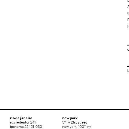
l
rio de janeiro
new york
rua redentor 241
511 w 21st street
ipanema 22421-030
new york, 10011 ny