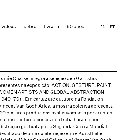
vídeos
sobre
livraria
50 anos
EN
PT
Tomie Ohatke integra a seleção de 70 artistas
presentes na exposição 'ACTION, GESTURE, PAINT
WOMEN ARTISTS AND GLOBAL ABSTRACTION
(1940–70)'. Em cartaz até outubro na Fondation
Vincent Van Gogh Arles, a mostra coletiva apresenta
130 pinturas produzidas exclusivamente por artistas
mulheres internacionais que trabalharam com
abstração gestual após a Segunda Guerra Mundial.
Resultado de uma colaboração entre Kunsthalle