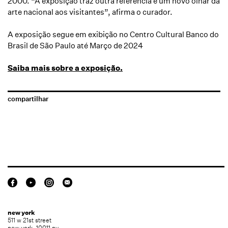
2000. “A exposição traz outra referência e um novo olhar da
arte nacional aos visitantes”, afirma o curador.
A exposição segue em exibição no Centro Cultural Banco do
Brasil de São Paulo até Março de 2024
Saiba mais sobre a exposição.
compartilhar
new york
511 w 21st street
new york, 10011 ny