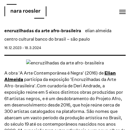
EN
PT
encruzilhadas da arte afro-brasileira
elian almeida
centro cultural banco do brasil – são paulo
16.12.2023 - 18.3.2024
A obra 'A Arte Contemporânea é Negra' (2016) de
Elian
Almeida
participa da exposição 'Encruzilhadas da Arte
Afro-brasileira'
.Com curadoria de
D
eri Andrade
, a
exposição reúne em 5 eixos distintos obras produzidas por
61 artistas negros, e é um desdobramento do
P
rojeto Afro
,
em desenvolvimento desde 2016, que hoje reúne cerca de
300 artistas catalogados na plataforma. São nomes que
abarcam um vasto período da produção artística no Brasil,
do século 19 até os contemporâneos nascidos nos anos