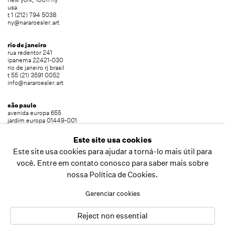
usa
t 1 (212) 794 5038
ny@nararoesler.art
rio de janeiro
rua redentor 241
ipanema 22421-030
rio de janeiro rj brasil
t 55 (21) 3591 0052
info@nararoesler.art
são paulo
avenida europa 655
jardim europa 01449-001
são paulo sp brasil
t 55 (11) 2039 5454
Este site usa cookies
info@nararoesler.art
Este site usa cookies para ajudar a torná-lo mais útil para
você. Entre em contato conosco para saber mais sobre
nossa Política de Cookies.
copyright © 2026 nara roesler
site produzido por artlogic
Gerenciar cookies
Reject non essential