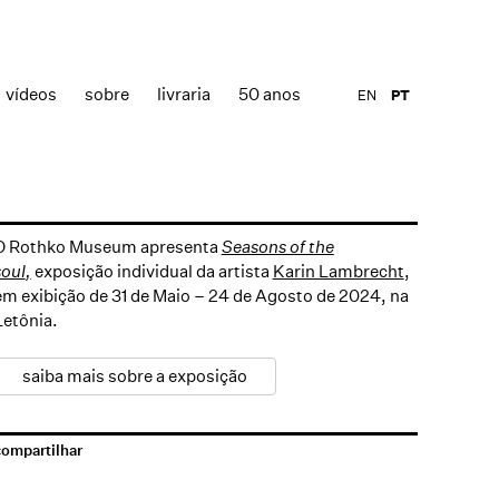
vídeos
sobre
livraria
50 anos
EN
PT
O Rothko Museum apresenta
Seasons of the
soul
,
exposição individual da artista
Karin Lambrecht
,
em exibição de 31 de Maio – 24 de Agosto de 2024, na
Letônia.
saiba mais sobre a exposição
compartilhar