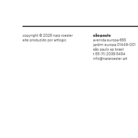
copyright © 2026 nara roesler
são paulo
site produzido por artlogic
avenida europa 655
jardim europa 01449-001
são paulo sp brasil
t 55 (11) 2039 5454
info@nararoesler.art