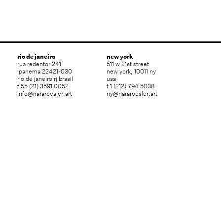
rio de janeiro
new york
rua redentor 241
511 w 21st street
ipanema 22421-030
new york, 10011 ny
rio de janeiro rj brasil
usa
t 55 (21) 3591 0052
t 1 (212) 794 5038
info@nararoesler.art
ny@nararoesler.art