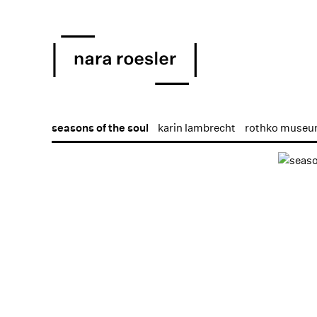
seasons of the soul
karin lambrecht
rothko museum