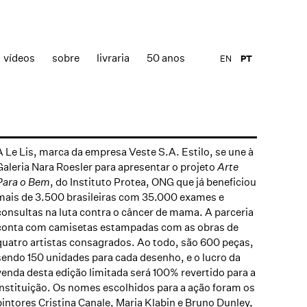
vídeos
sobre
livraria
50 anos
EN
PT
A Le Lis, marca da empresa Veste S.A. Estilo, se une à
Galeria Nara Roesler para apresentar o projeto
Arte
Para o Bem
, do Instituto Protea, ONG que já beneficiou
mais de 3.500 brasileiras com 35.000 exames e
consultas na luta contra o câncer de mama. A parceria
conta com camisetas estampadas com as obras de
quatro artistas consagrados. Ao todo, são 600 peças,
sendo 150 unidades para cada desenho, e o lucro da
venda desta edição limitada será 100% revertido para a
instituição. Os nomes escolhidos para a ação foram os
pintores
Cristina Canale
,
Maria Klabin
e
Bruno Dunley
,