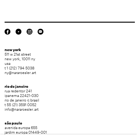
new york
511 w 21st street
new york, 10011 ny
usa
t 1 (212) 794 5038
ny@nararoesler.art
rio de janeiro
rua redentor 241
ipanema 22421-030
rio de janeiro rj brasil
t 55 (21) 3591 0052
info@nararoesler.art
são paulo
avenida europa 655
jardim europa 01449-001
são paulo sp brasil