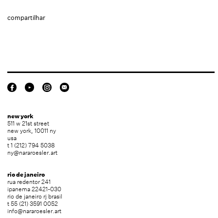
compartilhar
new york
511 w 21st street
new york, 10011 ny
usa
t 1 (212) 794 5038
ny@nararoesler.art
rio de janeiro
rua redentor 241
ipanema 22421-030
rio de janeiro rj brasil
t 55 (21) 3591 0052
info@nararoesler.art