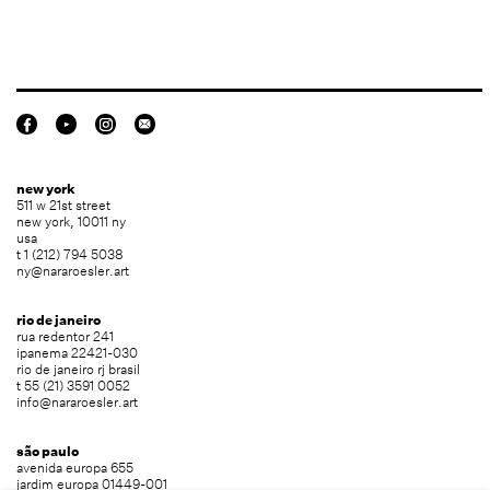
new york
511 w 21st street
new york, 10011 ny
usa
t 1 (212) 794 5038
ny@nararoesler.art
rio de janeiro
rua redentor 241
ipanema 22421-030
rio de janeiro rj brasil
t 55 (21) 3591 0052
info@nararoesler.art
são paulo
avenida europa 655
jardim europa 01449-001