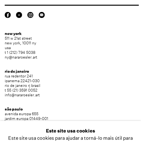
new york
511 w 21st street
new york, 10011 ny
usa
t 1 (212) 794 5038
ny@nararoesler.art
rio de janeiro
rua redentor 241
ipanema 22421-030
rio de janeiro rj brasil
t 55 (21) 3591 0052
info@nararoesler.art
são paulo
avenida europa 655
jardim europa 01449-001
são paulo sp brasil
t 55 (11) 2039 5454
Este site usa cookies
info@nararoesler.art
Este site usa cookies para ajudar a torná-lo mais útil para