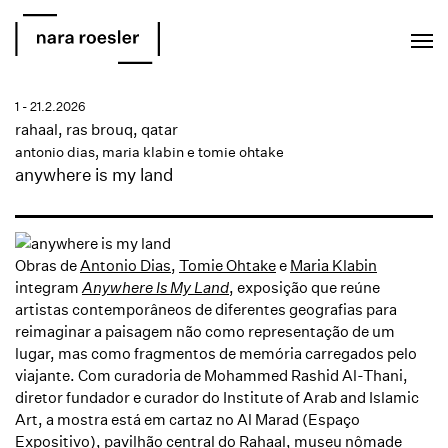
EN
PT
1 - 21.2.2026
rahaal, ras brouq, qatar
antonio dias
, maria klabin e tomie ohtake
anywhere is my land
Obras de
Antonio Dias
,
Tomie Ohtake
e
Maria Klabin
integram
Anywhere Is My Land
, exposição que reúne
artistas contemporâneos de diferentes geografias para
reimaginar a paisagem não como representação de um
lugar, mas como fragmentos de memória carregados pelo
viajante. Com curadoria de Mohammed Rashid Al-Thani,
diretor fundador e curador do Institute of Arab and Islamic
Art, a mostra está em cartaz no Al Marad (Espaço
Expositivo), pavilhão central do Rahaal, museu nômade